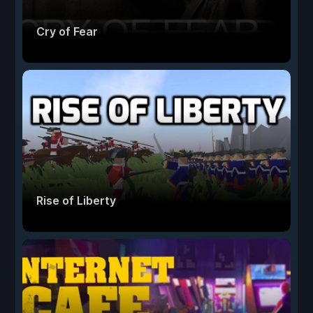
Cry of Fear
Rise of Liberty