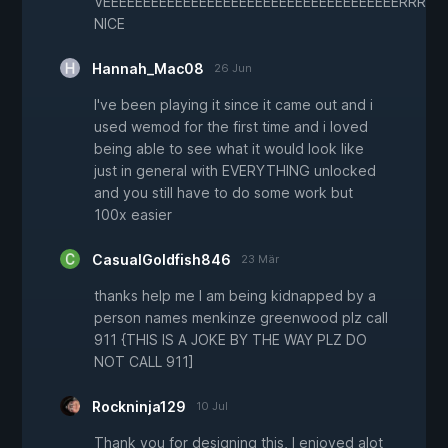
VEEEEEEEEEEEEEEEEEEEEEEEEEEEEEEEEEEEEERR
NICE
Hannah_Mac08
26 Jun
I've been playing it since it came out and i
used wemod for the first time and i loved
being able to see what it would look like
just in general with EVERYTHING unlocked
and you still have to do some work but
100x easier
CasualGoldfish846
23 Mär
thanks help me I am being kidnapped by a
person names menkinze greenwood plz call
911 {THIS IS A JOKE BY THE WAY PLZ DO
NOT CALL 911]
Rockninja129
10 Jul
Thank you for designing this, I enjoyed alot