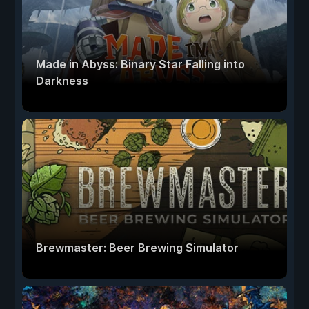
Made in Abyss: Binary Star Falling into
Darkness
Brewmaster: Beer Brewing Simulator