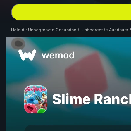
Hole dir Unbegrenzte Gesundheit, Unbegrenzte Ausdauer