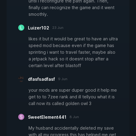
until I reconfigure the path again. Then,
finally can recognize the game and it went
smoothly.
Luizer102
23 Jun
likes it but it would be great to have an ultra
speed mod because even if the game has
sprinting i want to travel faster, maybe also
a jetpack hack so it doesnt stop after a
certain level after blastoff
dfasfsadfasf
9 Jun
your mods are super duper good it help me
get to to 7zee rank and ill tellyou what it is
call now its called golden owl 3
SweetElement441
8 Jun
My husband accidentally deleted my save
with all my progress this has helped me get