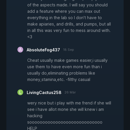
of the aspects made. I will say you should
add a feature where you can max out
everything in the lab so I don't have to
make apiaries, and drills, and pumps, but all
in all this was very fun to mess around with.
<3
AbsoluteFog437
18 Sep
Cheat usually make games easier,i usually
use them to have even more fun than i
usually do,eliminating problems like
money,stamina,etc. -filthy casual
LivingCactus258
26 Mär
wery nice but i play with me frend if she will
see i have allot mone she will knew i am
hacking
soooooooooooooooooooooooooooo
HELP