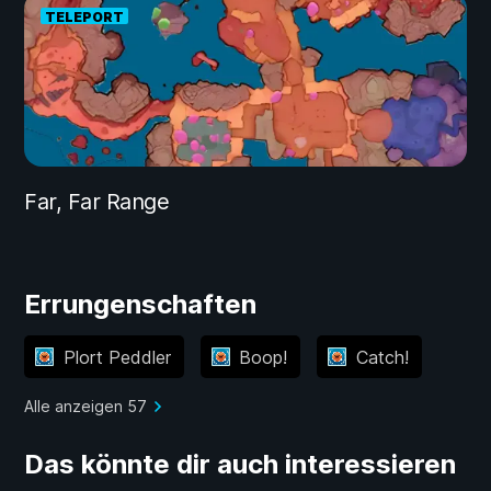
TELEPORT
Far, Far Range
Errungenschaften
Plort Peddler
Boop!
Catch!
Alle anzeigen 57
Das könnte dir auch interessieren