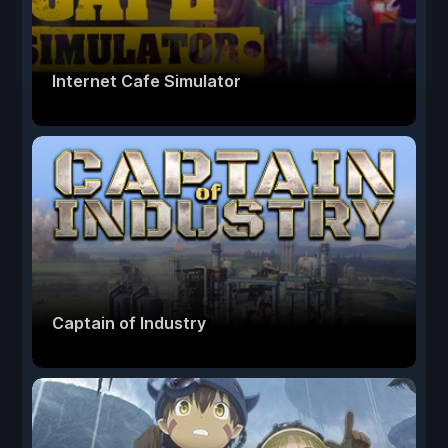
Internet Cafe Simulator
Captain of Industry