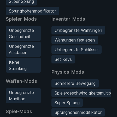
Super Sprung
Sprunghöhenmodifikator
Spieler-Mods
Inventar-Mods
Unbegrenzte
Unbegrenzte Währungen
Gesundheit
Währungen festlegen
Unbegrenzte
Unbegrenzte Schlüssel
Ausdauer
Set Keys
Keine
Strahlung
Physics-Mods
Waffen-Mods
Schnellere Bewegung
Unbegrenzte
Spielergeschwindigkeitsmultiplik
Munition
Super Sprung
Spiel-Mods
Sprunghöhenmodifikator