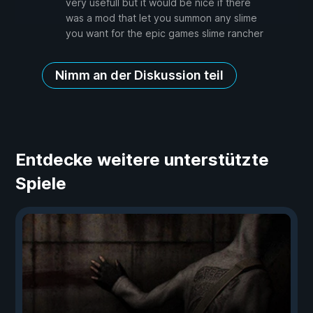
very usefull but it would be nice if there
was a mod that let you summon any slime
you want for the epic games slime rancher
Nimm an der Diskussion teil
Entdecke weitere unterstützte
Spiele