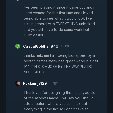
I've been playing it since it came out and i
used wemod for the first time and i loved
being able to see what it would look like
just in general with EVERYTHING unlocked
and you still have to do some work but
100x easier
CasualGoldfish846
23 मार्च
thanks help me I am being kidnapped by a
person names menkinze greenwood plz call
911 {THIS IS A JOKE BY THE WAY PLZ DO
NOT CALL 911]
Rockninja129
10 जुल.
Thank you for designing this, I enjoyed alot
of the aspects made. I will say you should
add a feature where you can max out
everything in the lab so I don't have to