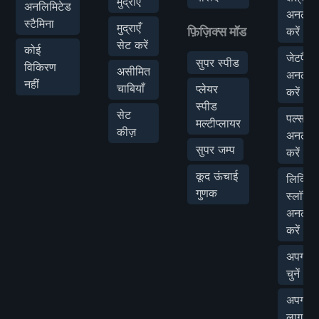
मुद्राएं
अनलिमिटेड
अनलॉ
स्टैमिना
मुद्राएँ
फ़िज़िक्स मॉड
करें
सेट करें
कोई
जेटपैक
सुपर स्पीड
विकिरण
असीमित
अनलॉ
नहीं
चाबियाँ
प्लेयर
करें
स्पीड
सेट
पल्स वे
मल्टीप्लायर
कीज़
अनलॉ
सुपर जम्प
करें
कूद ऊंचाई
लिक्विड
गुणक
स्लॉट
अनलॉ
करें
अपग्रेड
चुनें
अपग्रेड
लागू करे