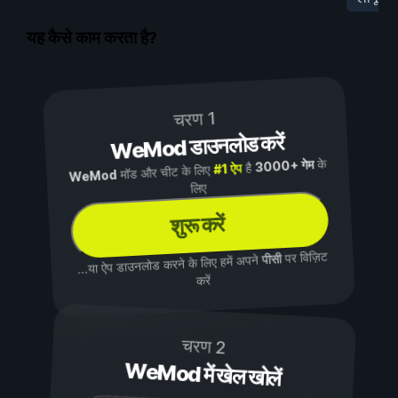
यह कैसे काम करता है?
चरण 1
WeMod डाउनलोड करें
के
3000+ गेम
है
#1 ऐप
मॉड और चीट के लिए
WeMod
लिए
शुरू करें
पर विज़िट
पीसी
...या ऐप डाउनलोड करने के लिए हमें अपने
करें
चरण 2
WeMod में खेल खोलें