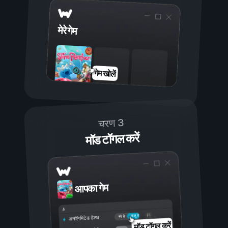
मेरे गेम
गेम खोलें
चरण 3
मॉड टॉगल करें
आपका गेम
चालू है
बंद है
अनलिमिटेड हेल्थ
मॉड टॉगल करें