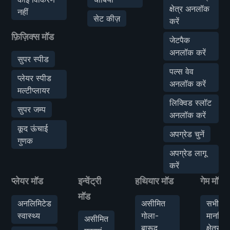
क्षेत्र अनलॉक
नहीं
सेट कीज़
करें
फ़िज़िक्स मॉड
जेटपैक
अनलॉक करें
सुपर स्पीड
पल्स वेव
प्लेयर स्पीड
अनलॉक करें
मल्टीप्लायर
लिक्विड स्लॉट
सुपर जम्प
अनलॉक करें
कूद ऊंचाई
अपग्रेड चुनें
गुणक
अपग्रेड लागू
करें
प्लेयर मॉड
इन्वेंट्री
हथियार मॉड
गेम मॉड
मॉड
अनलिमिटेड
असीमित
सभी
स्वास्थ्य
गोला-
मानचित्
असीमित
बारूद
क्षेत्र