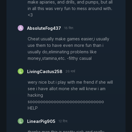
make apiaries, and drills, and pumps, but all
in all this was very fun to mess around with.
<3
AbsoluteFog437
18 सित.
Cheat usually make games easier,i usually
use them to have even more fun than i
usually do,eliminating problems like
money,stamina,etc. -filthy casual
LivingCactus258
26 मार्च
wery nice but i play with me frend if she will
see i have allot mone she will knew i am
hacking
soooooooooooooooooooooooooooo
HELP
LinearPig905
12 दिस.
thanks man this is pretty sick and really