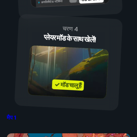
अनलिमिटेड स्टैमिना
चरण 4
प्लेयर मॉड के साथ खेलें!
✓ मॉड चालू हैं
मैप
1