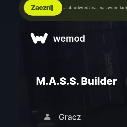
Zacznij
...lub odwiedź nas na swoim
kom