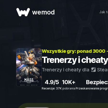
wemod
Jak t
Wszystkie gry: ponad 3000 
Trenerzy i cheaty
Trenerzy i cheaty dla
Ste
4.9/5
10K+
Bezpiec
Recenzje: 37K
pobrania
Przeskanowanie progr