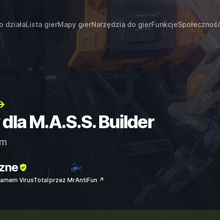
o działa
Lista gier
Mapy gier
Narzędzia do gier
Funkcje
Społecznoś
→
 dla M.A.S.S. Builder
am
zne
amem VirusTotal
przez MrAntiFun ↗