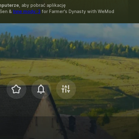
puterze
, aby pobrać aplikację
 Sen &
Inne mody: 3
for
Farmer's Dynasty
with
WeMod