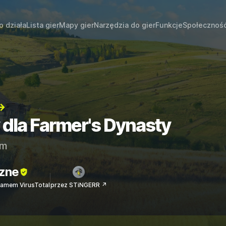
o działa
Lista gier
Mapy gier
Narzędzia do gier
Funkcje
Społecznoś
→
 dla Farmer's Dynasty
am
zne
amem VirusTotal
przez STiNGERR ↗