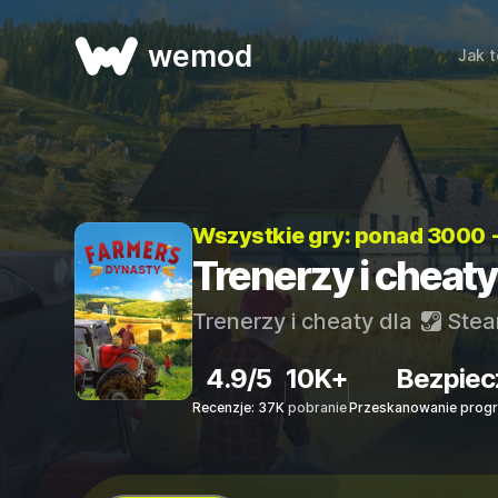
wemod
Jak t
Wszystkie gry: ponad 3000 
Trenerzy i cheaty
Trenerzy i cheaty dla
Ste
4.9/5
10K+
Bezpiec
Recenzje: 37K
pobranie
Przeskanowanie progr