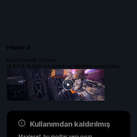
Hileler
8
Mod Oynanış Videosu
M.A.S.S. Builder modlarına ve hilelerine genel bakış
Kullanımdan kaldırılmış
Maalesef, bu modlar yeni oyun