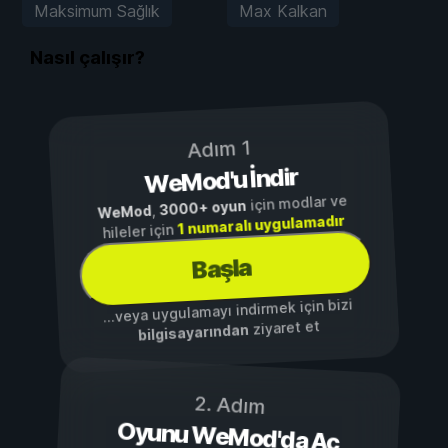
Maksimum Sağlık
Max Kalkan
Nasıl çalışır?
Adım 1
WeMod'u İndir
için modlar ve
3000+ oyun
,
WeMod
1 numaralı uygulamadır
hileler için
Başla
...veya uygulamayı indirmek için bizi
ziyaret et
bilgisayarından
2. Adım
Oyunu WeMod'da Aç