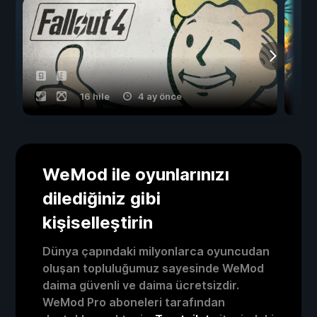
16 hile
4 ay önce
WeMod ile oyunlarınızı
dilediğiniz gibi
kişiselleştirin
Dünya çapındaki milyonlarca oyuncudan
oluşan topluluğumuz sayesinde WeMod
daima güvenli ve daima ücretsizdir.
WeMod Pro aboneleri tarafından