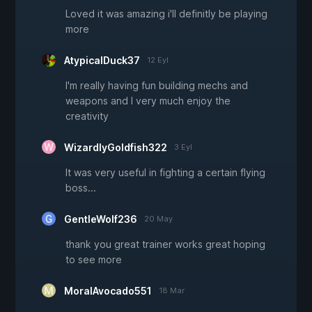
Loved it was amazing i'll definitly be playing
more
AtypicalDuck37
12 Eyl
I'm really having fun building mechs and
weapons and I very much enjoy the
creativity
WizardlyGoldfish322
3 Eyl
It was very useful in fighting a certain flying
boss...
GentleWolf236
20 May
thank you great trainer works great hoping
to see more
MoralAvocado551
18 Mar