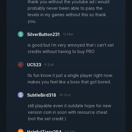
thank you without the youtube ad i would
probably never been able to pass the
levels in my games without this so thank
you.
SilverButton231
12 Mar
is good but i'm very annoyed that i can't set
credits without having to buy PRO
UC523
6 Şub
Its fun know it just a single player right now.
makes you feel like a boss that got bored.
SubtleBird318
16 Oca
still playable even it outdate hope for new
version com in soon with resource cheat
(not the set credit )
HelpfulTiger294
23 Ağu