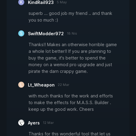
KindRail923
5 May
superb ... good job my friend .. and thank
you so much :)
SwiftModder972
18 Nis
Thanks!! Makes an otherwise horrible game
a whole lot better!! If you are planning to
buy the game, it's better to spend the
money on a wemod pro upgrade and just
pirate the darn crappy game.
Lt_Wheapon
22 Mar
with much thanks for the work and efforts
to make the effects for M.A.S.S. Builder .
keep up the good work. Cheers
Ayers
12 Mar
Thanks for this wonderful tool that let us