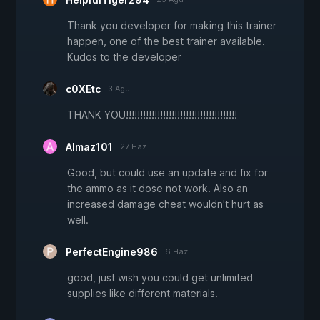
Thank you developer for making this trainer
happen, one of the best trainer available.
Kudos to the developer
c0XEtc
3 Ağu
THANK YOU!!!!!!!!!!!!!!!!!!!!!!!!!!!!!!!!!!!!!!!
Almaz101
27 Haz
Good, but could use an update and fix for
the ammo as it dose not work. Also an
increased damage cheat wouldn't hurt as
well.
PerfectEngine986
6 Haz
good, just wish you could get unlimited
supplies like different materials.