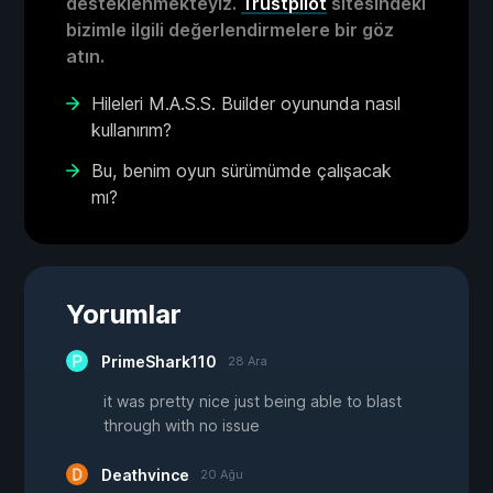
desteklenmekteyiz.
Trustpilot
sitesindeki
bizimle ilgili değerlendirmelere bir göz
atın.
Hileleri M.A.S.S. Builder oyununda nasıl
kullanırım?
Bu, benim oyun sürümümde çalışacak
mı?
Yorumlar
PrimeShark110
28 Ara
it was pretty nice just being able to blast
through with no issue
Deathvince
20 Ağu