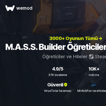
wemod
3000+ Oyunun Tümü→
M.A.S.S. Builder Öğreticileri
Öğreticiler ve Hileler
Stea
4.9/5
10K+
37K inceleme
indirme
Güvenli
VirusTotal taraması
MrAntiFun tarafında