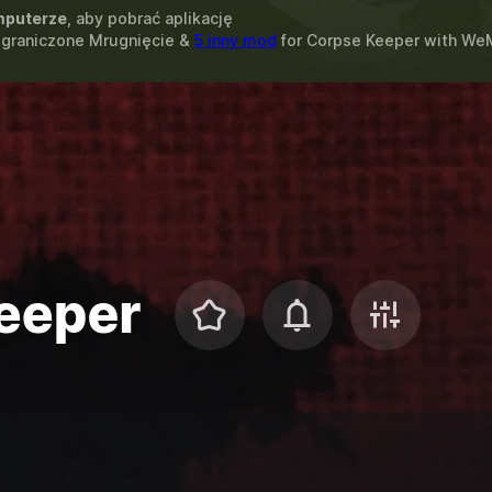
puterze
, aby pobrać aplikację
ograniczone Mrugnięcie &
5 inny mod
for
Corpse Keeper
with
We