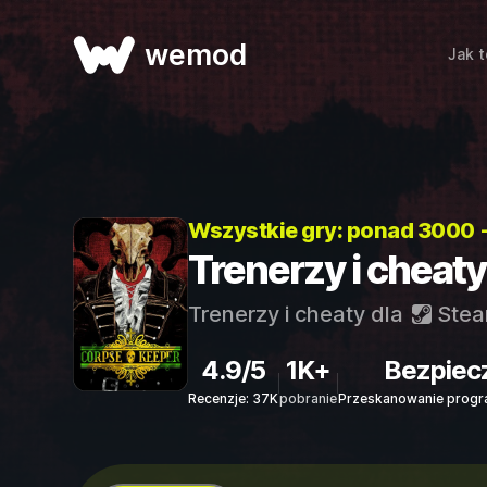
wemod
Jak t
Wszystkie gry: ponad 3000 
Trenerzy i cheat
Trenerzy i cheaty dla
Ste
4.9/5
1K+
Bezpiec
Recenzje: 37K
pobranie
Przeskanowanie progr