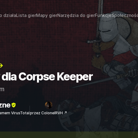
o działa
Lista gier
Mapy gier
Narzędzia do gier
Funkcje
Społecznoś
→
y dla Corpse Keeper
am
zne
amem VirusTotal
przez ColonelRVH ↗