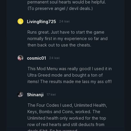
permanent soul hearts would be helpful.
(To preserve angel / devil deals.)
LivingRing725
24 kwi
Runs great. Just have to start the game
normally first in my experience so far and
then back out to use the cheats.
cosmic01
24 kwi
This Mod Menu was really good! I used it in
Ultra Greed mode and bought a ton of
items! The results made me lass my ass off!
Shinanji
17 kwi
The Four Codes I used, Unlimited Health,
Keys, Bombs and Coins, worked. The
Unlimited health only worked for the top
row of red hearts and still deducts from
deals if hit. So be warned.