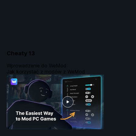
Cheaty
13
Wprowadzenie do WeMod
Jak korzystać z modów z WeMod