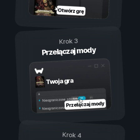
Otwórz grę
Krok 3
Przełączaj mody
Twoja gra
Wł.
Wył.
Nieograniczone zdrowie
Przełączaj mody
Nieograniczona wytrzymałość
Krok 4