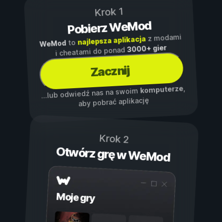
Krok 1
Pobierz WeMod
z modami
najlepsza aplikacja
to
WeMod
3000+ gier
i cheatami do ponad
Zacznij
,
komputerze
...lub odwiedź nas na swoim
aby pobrać aplikację
Krok 2
Otwórz grę w WeMod
Moje gry