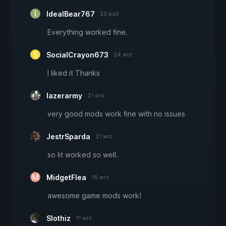
IdealBear767
23 paź
Everything worked fine.
SocialCrayon673
24 wrz
I liked it Thanks
lazerarmy
21 wrz
very good mods work fine with no issues
JestrSparda
21 wrz
so lit worked so well.
MidgetFlea
16 wrz
awesome game mods work!
Slothiz
11 wrz