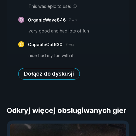
This was epic to use! :D
OrganicWave846
7 wrz
very good and had lots of fun
CapableCat630
7 wrz
nice had my fun with it.
Dołącz do dyskusji
Odkryj więcej obsługiwanych gier