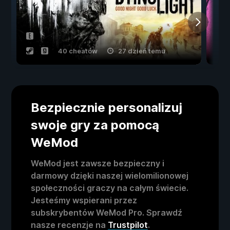
40 cheatów
27 dzień temu
Bezpiecznie personalizuj
swoje gry za pomocą
WeMod
WeMod jest zawsze bezpieczny i
darmowy dzięki naszej wielomilionowej
społeczności graczy na całym świecie.
Jesteśmy wspierani przez
subskrybentów WeMod Pro. Sprawdź
nasze recenzje na
Trustpilot
.