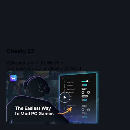
Cheaty
23
Wprowadzenie do WeMod
Jak korzystać z modów z WeMod