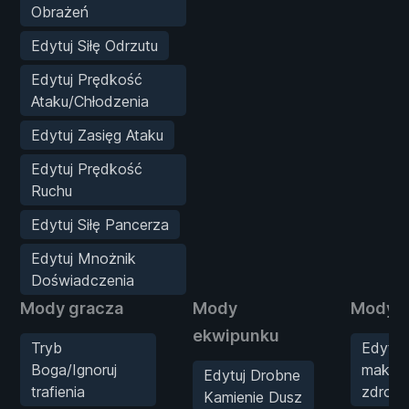
Obrażeń
Edytuj Siłę Odrzutu
Edytuj Prędkość
Ataku/Chłodzenia
Edytuj Zasięg Ataku
Edytuj Prędkość
Ruchu
Edytuj Siłę Pancerza
Edytuj Mnożnik
Doświadczenia
Mody gracza
Mody
Mody s
ekwipunku
Tryb
Edytuj
Boga/Ignoruj
maksy
Edytuj Drobne
trafienia
zdrowi
Kamienie Dusz