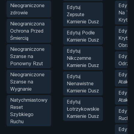
Nieograniczone
Edytuj
Edytuj
zdrowie
Na Traf
Zepsute
Krytyc
Kamienie Dusz
Nieograniczona
Ochrona Przed
Edytuj
Edytuj Podłe
Śmiercią
Krytyc
Kamienie Dusz
Obraż
Nieograniczone
Edytuj
Szanse na
Edytuj 
Nikczemne
Ponowny Rzut
Odrzut
Kamienie Dusz
Nieograniczone
Edytuj
Edytuj
Szanse na
Ataku/
Nienawistne
Wygnanie
Kamienie Dusz
Edytuj
Natychmiastowy
Ataku
Edytuj
Reset
Łotrzykowskie
Edytuj
Szybkiego
Kamienie Dusz
Ruchu
Ruchu
Edytuj 