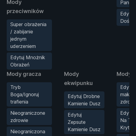
Mody
Pance
przeciwników
Edytuj
Doświ
Super obrażenia
/ zabijanie
jednym
uderzeniem
Edytuj Mnożnik
Obrażeń
Mody gracza
Mody
Mody s
ekwipunku
Tryb
Edytuj
Boga/Ignoruj
maksy
Edytuj Drobne
trafienia
zdrowi
Kamienie Dusz
Nieograniczone
Edytuj
Edytuj
zdrowie
Na Traf
Zepsute
Krytyc
Kamienie Dusz
Nieograniczona