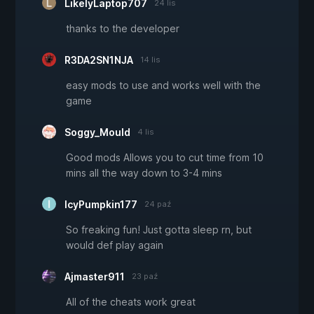
LikelyLaptop707
24 lis
thanks to the developer
R3DA2SN1NJA
14 lis
easy mods to use and works well with the
game
Soggy_Mould
4 lis
Good mods Allows you to cut time from 10
mins all the way down to 3-4 mins
IcyPumpkin177
24 paź
So freaking fun! Just gotta sleep rn, but
would def play again
Ajmaster911
23 paź
All of the cheats work great