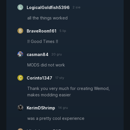
LogicalGoldfish5396
2 sie
all the things worked
BraveRoom161
5 lip
!! Good Times !!
casman84
20 gru
MODS did not work
Corinto1347
17 sty
Thank you very much for creating Wemod,
makes modding easier
KerimDShrimp
14 gru
was a pretty cool experience