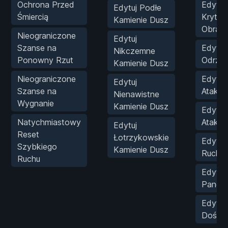
Ochrona Przed
Edytuj
Edytuj Podłe
Śmiercią
Krytyc
Kamienie Dusz
Obraż
Nieograniczone
Edytuj
Szanse na
Edytuj 
Nikczemne
Ponowny Rzut
Odrzut
Kamienie Dusz
Nieograniczone
Edytuj
Edytuj
Szanse na
Ataku/
Nienawistne
Wygnanie
Kamienie Dusz
Edytuj
Natychmiastowy
Ataku
Edytuj
Reset
Łotrzykowskie
Edytuj
Szybkiego
Kamienie Dusz
Ruchu
Ruchu
Edytuj 
Pance
Edytuj
Doświ