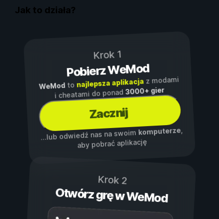
Jak to działa?
Krok 1
Pobierz WeMod
z modami
najlepsza aplikacja
to
WeMod
3000+ gier
i cheatami do ponad
Zacznij
,
komputerze
...lub odwiedź nas na swoim
aby pobrać aplikację
Krok 2
Otwórz grę w WeMod