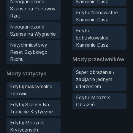
Nieograniczone
Kamienie Dusz
Szanse na Ponowny
Edytuj Nienawistne
Rzut
Kamienie Dusz
Nieograniczone
Edytuj
Szanse na Wygnanie
Łotrzykowskie
Natychmiastowy
Kamienie Dusz
Reset Szybkiego
Ruchu
Mody przeciwników
Super obrażenia /
Mody statystyk
zabijanie jednym
Edytuj maksymalne
uderzeniem
zdrowie
Edytuj Mnożnik
Edytuj Szansę Na
Obrażeń
Trafienie Krytyczne
Edytuj Mnożnik
Krytycznych