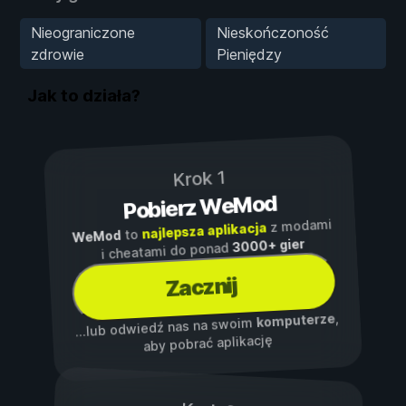
Nieograniczone
Nieskończoność
zdrowie
Pieniędzy
Jak to działa?
Krok 1
Pobierz WeMod
z modami
najlepsza aplikacja
to
WeMod
3000+ gier
i cheatami do ponad
Zacznij
,
komputerze
...lub odwiedź nas na swoim
aby pobrać aplikację