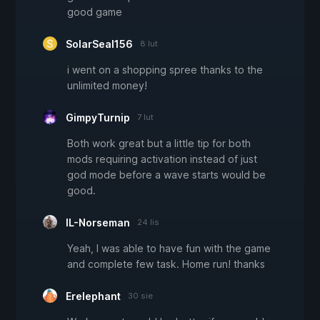
good game
SolarSeal156
8 lut
i went on a shopping spree thanks to the
unlimited money!
GimpyTurnip
7 lut
Both work great but a little tip for both
mods requiring activation instead of just
god mode before a wave starts would be
good.
IL-Norseman
24 lis
Yeah, I was able to have fun with the game
and complete few task. Home run! thanks
Erelephant
30 sie