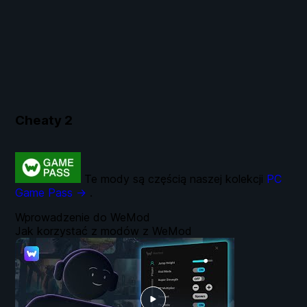
Cheaty
2
Te mody są częścią naszej kolekcji
PC
Game Pass →
.
Wprowadzenie do WeMod
Jak korzystać z modów z WeMod