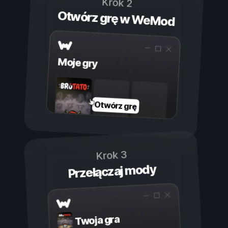
Krok 2
Otwórz grę w WeMod
Moje gry
Otwórz grę
Krok 3
Przełączaj mody
Twoja gra