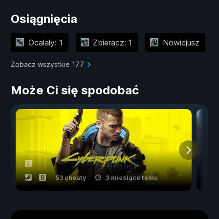
Osiągnięcia
Ocalały: 1
Zbieracz: 1
Nowicjusz
Zobacz wszystkie 177
Może Ci się spodobać
53 cheaty
3 miesiące temu