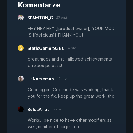
Komentarze
SPAMTON_G
27 paź
HEY HEY HEY [[product owner]] YOUR MOD
IS [[delicious]] THANK YOU!
StaticGamer9380
4 sie
great mods and still allowed achievements
on xbox pc pass!
IL-Norseman
12 sty
Once again, God mode was working, thank
you for the fix. keep up the great work. thx
SolusArius
8 sty
Works...be nice to have other modifiers as
well, number of cages, etc.