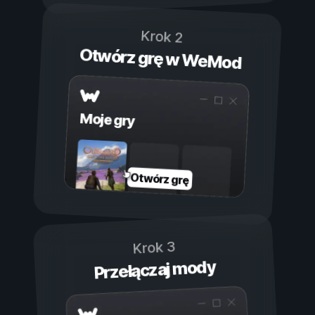
Krok 2
Otwórz grę w WeMod
Moje gry
Otwórz grę
Krok 3
Przełączaj mody