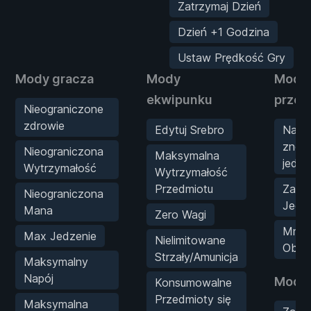
Zatrzymaj Dzień
Dzień +1 Godzina
Ustaw Prędkość Gry
Mody gracza
Mody
Mody
ekwipunku
przec
Nieograniczone
zdrowie
Edytuj Srebro
Naty
znok
Nieograniczona
Maksymalna
jedn
Wytrzymałość
Wytrzymałość
Przedmiotu
Zabó
Nieograniczona
Jedn
Mana
Zero Wagi
Mnoż
Max Jedzenie
Nielimitowane
Obra
Strzały/Amunicja
Maksymalny
Napój
Mody 
Konsumowalne
Przedmioty się
Maksymalna