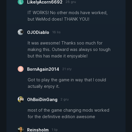
LikelyAcorn6692
28 gru
IT WORKS! No other mods have worked,
but WeMod does! THANK YOU!
OJODiablo
16 lis
It was awesome! Thanks soo much for
making this. Outward was always so tough
but this has made it enjoyable!
BornAgain2014
21 sty
Got to play the game in way that I could
actually enjoy it.
OhBoiDinGang
2 gru
most of the game changing mods worked
for the definitive edition awesome
Reinsholm
1 lip