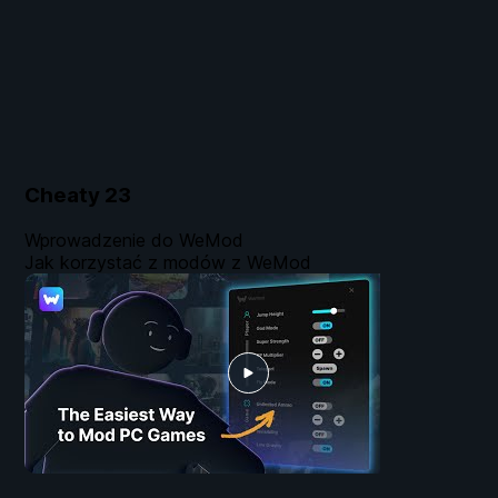
Cheaty
23
Wprowadzenie do WeMod
Jak korzystać z modów z WeMod