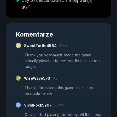
Czy to będzie działać z moją wersją
gry?
Komentarze
SweetTurtle4564
6 cze
Thank you very much! made the game
actually playable for me. vanilla is much too
tough.
WiseWave573
6 gru
Thanks for making this game much more
bearable for me.
VividRock5207
18 wrz
Only started playing this today. All the mods