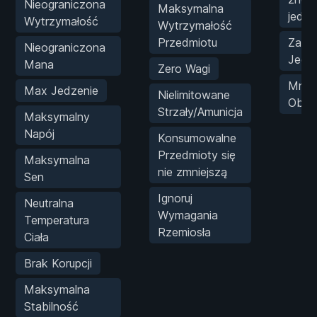
Nieograniczona
Maksymalna
jedn
Wytrzymałość
Wytrzymałość
Przedmiotu
Zabó
Nieograniczona
Jedn
Mana
Zero Wagi
Mnoż
Max Jedzenie
Nielimitowane
Obra
Strzały/Amunicja
Maksymalny
Napój
Konsumowalne
Przedmioty się
Maksymalna
nie zmniejszą
Sen
Ignoruj
Neutralna
Wymagania
Temperatura
Rzemiosła
Ciała
Brak Korupcji
Maksymalna
Stabilność