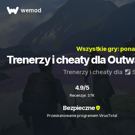
wemod
Wszystkie gry: pon
Trenerzy i cheaty dla Outwa
Trenerzy i cheaty dla
S
4.9/5
Recenzje: 37K
Bezpieczne
Przeskanowanie programem VirusTotal