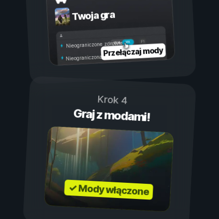
Twoja gra
Wł.
Wył.
Nieograniczone zdrowie
Przełączaj mody
Nieograniczona wytrzymałość
Krok 4
Graj z modami!
✓ Mody włączone