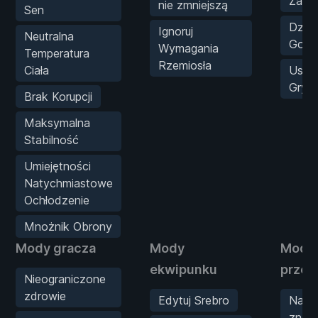
Zatrz
nie zmniejszą
Sen
Dzień
Ignoruj
Neutralna
Godz
Wymagania
Temperatura
Rzemiosła
Ciała
Usta
Gry
Brak Korupcji
Maksymalna
Stabilność
Umiejętności
Natychmiastowe
Ochłodzenie
Mnożnik Obrony
Mody gracza
Mody
Mody
ekwipunku
przec
Nieograniczone
zdrowie
Edytuj Srebro
Naty
znok