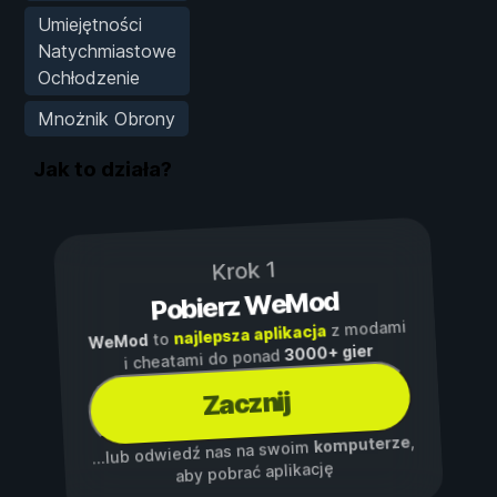
Umiejętności
Natychmiastowe
Ochłodzenie
Mnożnik Obrony
Jak to działa?
Krok 1
Pobierz WeMod
z modami
najlepsza aplikacja
to
WeMod
3000+ gier
i cheatami do ponad
Zacznij
,
komputerze
...lub odwiedź nas na swoim
aby pobrać aplikację