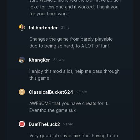
.exe for this one and it worked. Thank you
for your hard work!
tallbartender
21 lis
Changes the game from barely playable
due to being so hard, to A LOT of fun!
KhangKer
24 wrz
I enjoy this mod a lot, help me pass through
this game.
ClassicalBucket624
23 sie
AWESOME that you have cheats for it.
Eventho the game sux
DamTheLuck2
21 sie
Very good job saves me from having to do