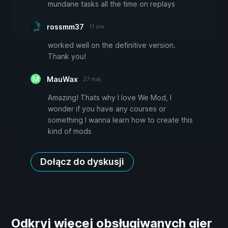
mundane tasks all the time on replays
rossmm37
11 sie
worked well on the definitive version.
Thank you!
MauWax
27 maj
Amazing! Thats why I love We Mod, I
wonder if you have any courses or
something I wanna learn how to create this
kind of mods
Dołącz do dyskusji
Odkryj więcej obsługiwanych gier