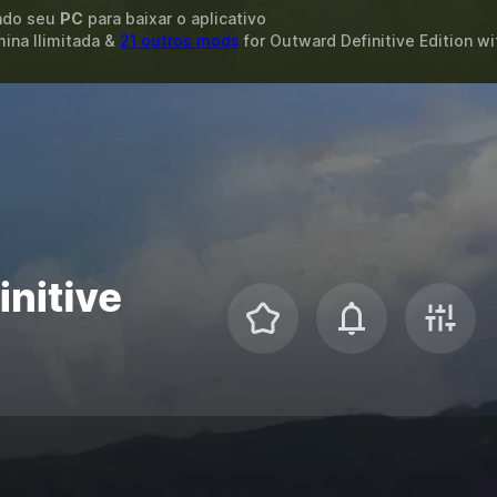
ando seu
PC
para baixar o aplicativo
mina Ilimitada &
21 outros mods
for
Outward Definitive Edition
wi