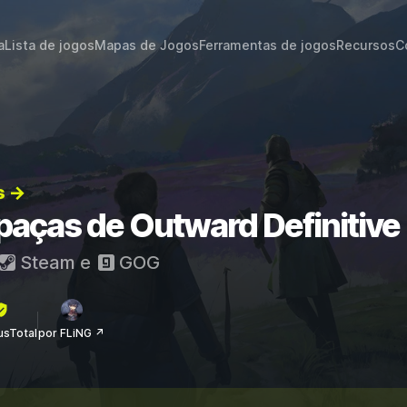
a
Lista de jogos
Mapas de Jogos
Ferramentas de jogos
Recursos
C
s →
paças de Outward Definitive 
Steam
e
GOG
rusTotal
por FLiNG ↗