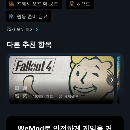
프레시 오프 더 보트
밖으로
월동 준비 완료
72개 모두 보기
다른 추천 항목
16개의 치트
4개월 전
WeMod로 안전하게 게임을 커