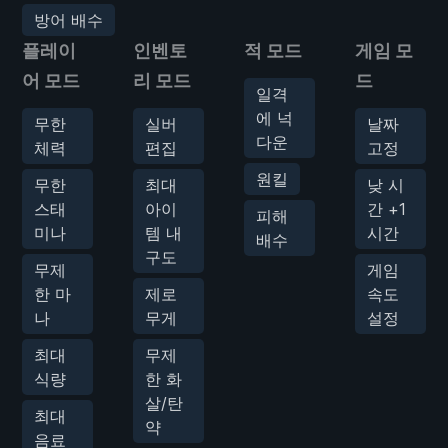
방어 배수
플레이
인벤토
적 모드
게임 모
어 모드
리 모드
드
일격
에 넉
무한
실버
날짜
다운
체력
편집
고정
원킬
무한
최대
낮 시
스태
아이
간 +1
피해
미나
템 내
시간
배수
구도
무제
게임
한 마
제로
속도
나
무게
설정
최대
무제
식량
한 화
살/탄
최대
약
음료