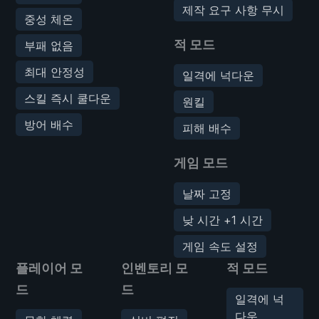
제작 요구 사항 무시
중성 체온
적 모드
부패 없음
최대 안정성
일격에 넉다운
스킬 즉시 쿨다운
원킬
방어 배수
피해 배수
게임 모드
날짜 고정
낮 시간 +1 시간
게임 속도 설정
플레이어 모
인벤토리 모
적 모드
드
드
일격에 넉
다운