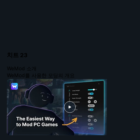
치트
23
WeMod 소개
WeMod를 사용한 모딩의 개요