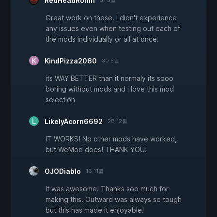
RedHeadRonin
31 5월
Great work on these. I didn't experience
any issues even when testing out each of
the mods individually or all at once.
KindPizza2060
30 5월
its WAY BETTER than it normaly its sooo
boring without mods and i love this mod
selection
LikelyAcorn6692
28 12월
IT WORKS! No other mods have worked,
but WeMod does! THANK YOU!
OJODiablo
16 11월
It was awesome! Thanks soo much for
making this. Outward was always so tough
but this has made it enjoyable!