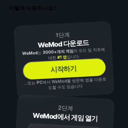
어떻게 이용하나요?
1단계
WeMod 다운로드
의 모드 및 치트에
3000+개의 게임
는
WeMod
입니다.
#1 앱
대한
시작하기
에서 WeMod를 방문해 앱을 다운로
PC
...또는
드할 수도 있습니다
2단계
WeMod에서 게임 열기