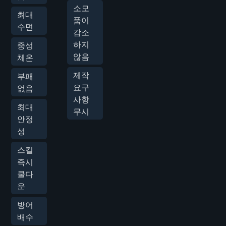
소모
최대
품이
수면
감소
하지
중성
않음
체온
제작
부패
요구
없음
사항
최대
무시
안정
성
스킬
즉시
쿨다
운
방어
배수