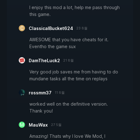
I enjoy this mod a lot, help me pass through
this game.
ClassicalBucket624
23 8월
AWESOME that you have cheats for it.
Eventho the game sux
DamTheLuck2
21 8월
Very good job saves me from having to do
mundane tasks all the time on replays
rossmm37
11 8월
worked well on the definitive version.
Thank you!
MauWax
27 5월
Amazing! Thats why I love We Mod, I