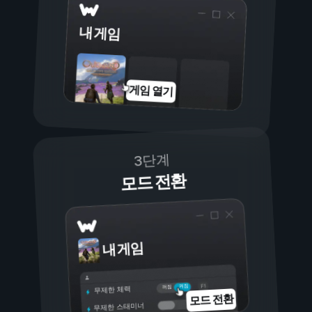
내 게임
게임 열기
3단계
모드 전환
내 게임
켜짐
꺼짐
무제한 체력
모드 전환
무제한 스태미너