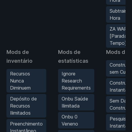
Hora
Subtrair 1
Hora
ZA WARU
[Parada n
Tempo]
Mods de
Mods de
Mods de 
inventário
estatísticas
Construç
sem Cust
Recursos
Ignore
Nunca
Research
Construç
Diminuem
Requirements
Instantân
Depósito de
Onbu Saúde
Sem Dano
Recursos
Ilimitada
Construç
Ilimitados
Onbu 0
Pesquisa
Preenchimento
Veneno
Instantân
Instantâneo