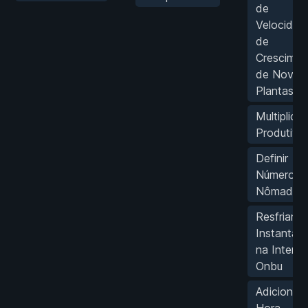
de
Velocidad
de
Crescimen
de Novas
Plantas
Multiplicar
Produtivi
Definir
Número d
Nômades
Resfriame
Instantân
na Intera
Onbu
Adicionar 