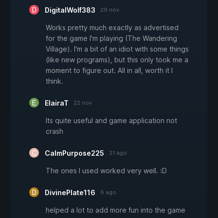
DigitalWolf383
29 nov
Works pretty much exactly as advertised
for the game I'm playing (The Wandering
Village). I'm a bit of an idiot with some things
(like new programs), but this only took me a
moment to figure out. All in all, worth it I
think.
ElairaT
22 nov
Its quite useful and game application not
crash
CalmPurpose225
21 ago
The ones I used worked very well. :D
DivinePlate116
6 ago
helped a lot to add more fun into the game