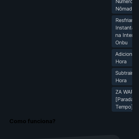
Número d
Nômades
Resfriame
Instantân
na Intera
Onbu
Adicionar 
Hora
Subtrair 1
Hora
ZA WARU
[Parada n
Tempo]
Como funciona?