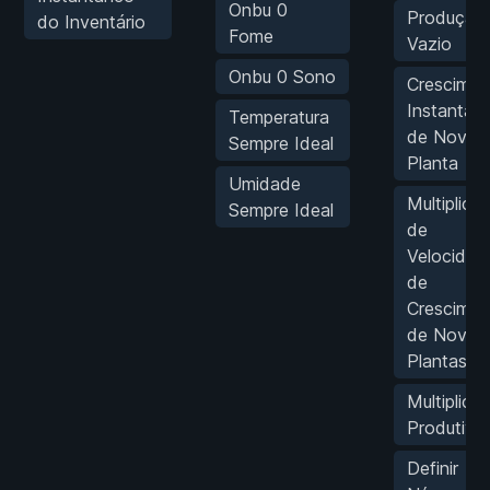
Onbu 0
Produção
do Inventário
Fome
Vazio
Onbu 0 Sono
Crescimen
Instantân
Temperatura
de Nova
Sempre Ideal
Planta
Umidade
Multiplica
Sempre Ideal
de
Velocidad
de
Crescimen
de Novas
Plantas
Multiplicar
Produtivi
Definir