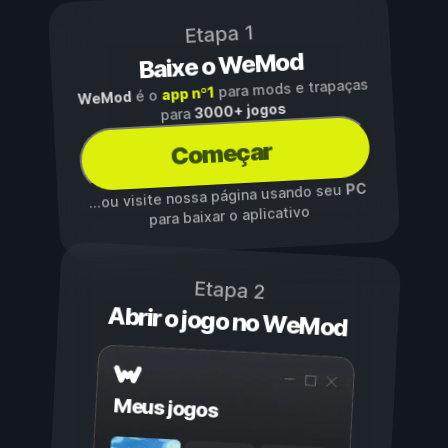
Etapa 1
Baixe o WeMod
para mods e trapaças
app nº1
é o
WeMod
3000+ jogos
para
Começar
PC
...ou visite nossa página usando seu
para baixar o aplicativo
Etapa 2
Abrir o jogo no WeMod
Meus jogos