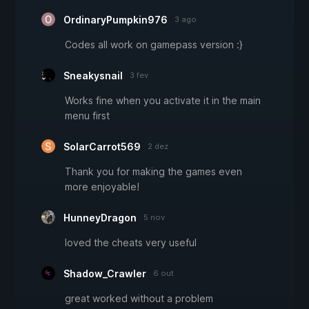
OrdinaryPumpkin976
3 ago
Codes all work on gamepass version :}
Sneakysnail
3 fev
Works fine when you activate it in the main
menu first
SolarCarrot569
2 dez
Thank you for making the games even
more enjoyable!
HunneyDragon
5 nov
loved the cheats very useful
Shadow_Crawler
6 out
great worked without a problem