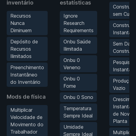
inventário
estatísticas
Construç
sem Cust
Recursos
Ignore
Nunca
Research
Construç
Diminuem
Requirements
Instantân
Depósito de
Onbu Saúde
Sem Dano
Recursos
Ilimitada
Construç
Ilimitados
Onbu 0
Pesquisa
Preenchimento
Veneno
Instantân
Instantâneo
Onbu 0
Produção
do Inventário
Fome
Vazio
Mods de física
Onbu 0 Sono
Crescimen
Instantân
Temperatura
Multiplicar
de Nova
Sempre Ideal
Velocidade de
Planta
Movimento do
Umidade
Trabalhador
Multiplica
Sempre Ideal