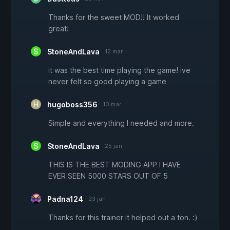
Thanks for the sweet MOD!! It worked
great!
StoneAndLava
12 mar
it was the best time playing the game! ive
never felt so good playing a game
hugoboss356
10 mar
Simple and everything I needed and more.
StoneAndLava
25 jan
THIS IS THE BEST MODING APP I HAVE
EVER SEEN 5000 STARS OUT OF 5
Padna124
23 jan
Thanks for this trainer it helped out a ton. :)