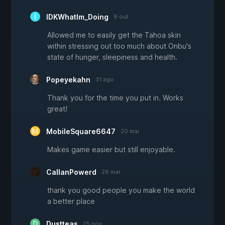
IDKWhatIm_Doing
9 out
Allowed me to easily get the Tahoa skin
within stressing out too much about Onbu's
state of hunger, sleepiness and health.
Popeyekahn
31 ago
Thank you for the time you put in. Works
great!
MobileSquare6647
20 mai
Makes game easier but still enjoyable.
CallanPowerd
26 mar
thank you good people you make the world
a better place
Dustteas
25 nov