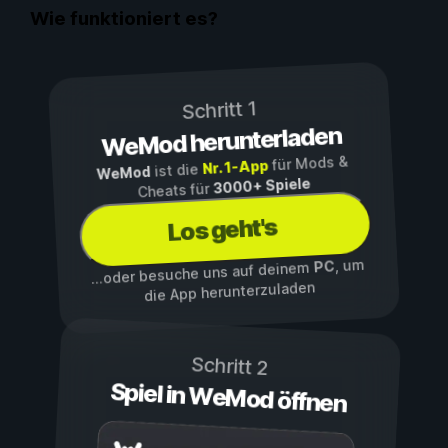
Wie funktioniert es?
Schritt 1
WeMod herunterladen
für Mods &
Nr. 1-App
ist die
WeMod
3000+ Spiele
Cheats für
Los geht's
, um
PC
...oder besuche uns auf deinem
die App herunterzuladen
Schritt 2
Spiel in WeMod öffnen