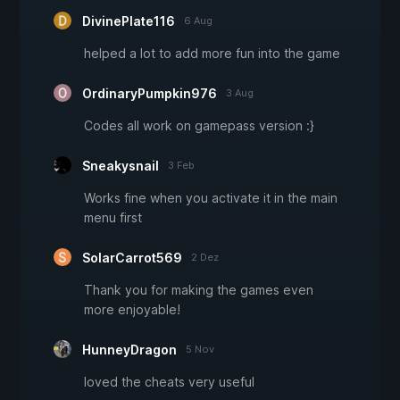
DivinePlate116
6 Aug
helped a lot to add more fun into the game
OrdinaryPumpkin976
3 Aug
Codes all work on gamepass version :}
Sneakysnail
3 Feb
Works fine when you activate it in the main
menu first
SolarCarrot569
2 Dez
Thank you for making the games even
more enjoyable!
HunneyDragon
5 Nov
loved the cheats very useful