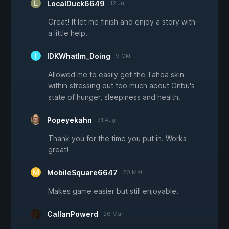
LocalDuck6649
12 Jul
Great! It let me finish and enjoy a story with
a little help.
IDKWhatIm_Doing
9 Okt
Allowed me to easily get the Tahoa skin
within stressing out too much about Onbu's
state of hunger, sleepiness and health.
Popeyekahn
31 Aug
Thank you for the time you put in. Works
great!
MobileSquare6647
20 Mai
Makes game easier but still enjoyable.
CallanPowerd
26 Mär