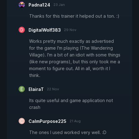
Padna124
23 Jan
Thanks for this trainer it helped out a ton. :)
DigitalWolf383
29 Nov
Works pretty much exactly as advertised
for the game I'm playing (The Wandering
Village). I'm a bit of an idiot with some things
(like new programs), but this only took me a
moment to figure out. All in all, worth it I
think.
ElairaT
22 Nov
Its quite useful and game application not
crash
CalmPurpose225
21 Aug
The ones I used worked very well. :D