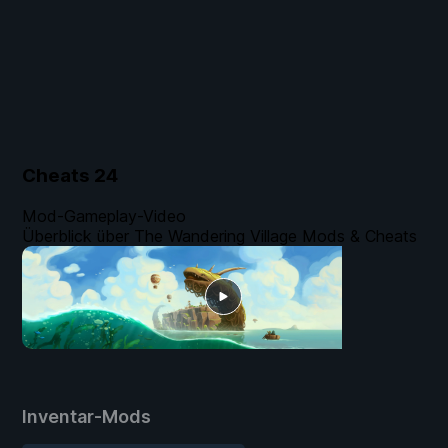
Cheats
24
Mod-Gameplay-Video
Überblick über The Wandering Village Mods & Cheats
Inventar-Mods