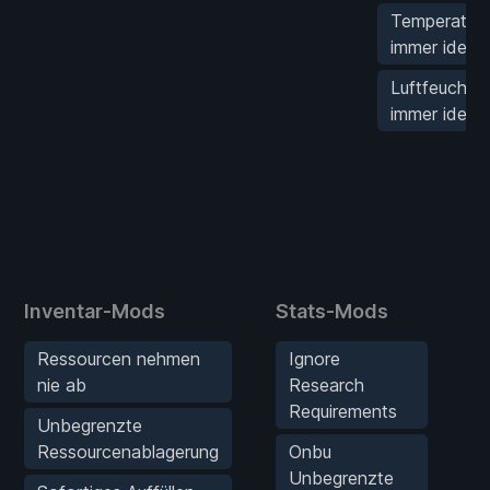
Temperatur
immer ideal
Luftfeuchtig
immer ideal
Inventar-Mods
Stats-Mods
S
Ressourcen nehmen
Ignore
nie ab
Research
Requirements
Unbegrenzte
Ressourcenablagerung
Onbu
Unbegrenzte