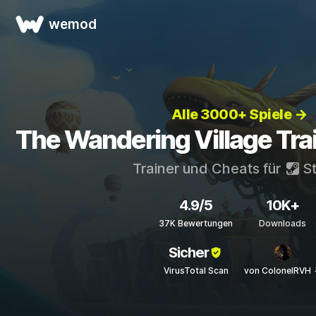
wemod
Alle 3000+ Spiele →
The Wandering Village Tra
Trainer und Cheats für
S
4.9/5
10K+
37K Bewertungen
Downloads
Sicher
VirusTotal Scan
von ColonelRVH