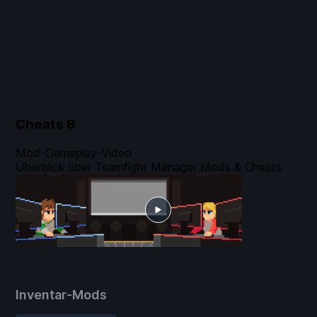
Cheats
8
Mod-Gameplay-Video
Überblick über Teamfight Manager Mods & Cheats
Inventar-Mods