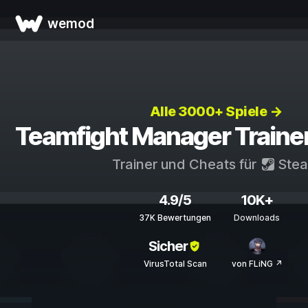
wemod
Alle 3000+ Spiele →
Teamfight Manager Traine
Trainer und Cheats für
Ste
4.9/5
10K+
37K Bewertungen
Downloads
Sicher
VirusTotal Scan
von FLiNG ↗