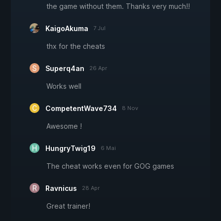
the game without them. Thanks very much!!
KaigoAkuma
7 Jul
thx for the cheats
Superq4an
26 Apr
Works well
CompetentWave734
8 Nov
Awesome !
HungryTwig19
6 Mai
The cheat works even for GOG games
Ravnicus
28 Apr
Great trainer!