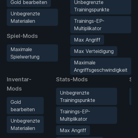
Gold bearbeiten
Unbegrenzte
Trainingspunkte
Unbegrenzte
Materialien
Trainings-EP-
Multiplikator
Spiel-Mods
Max Angriff
Maximale
Max Verteidigung
Spielwertung
Maximale
Angriffsgeschwindigkeit
Inventar-
Stats-Mods
Sp
Mods
Unbegrenzte
M
Trainingspunkte
Sp
Gold
bearbeiten
Trainings-EP-
Multiplikator
Unbegrenzte
Materialien
Max Angriff