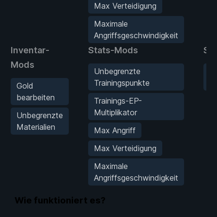
Max Verteidigung
Maximale
Angriffsgeschwindigkeit
Inventar-
Stats-Mods
Sp
Mods
Unbegrenzte
M
Trainingspunkte
Sp
Gold
bearbeiten
Trainings-EP-
Multiplikator
Unbegrenzte
Materialien
Max Angriff
Max Verteidigung
Maximale
Angriffsgeschwindigkeit
Wie funktioniert es?