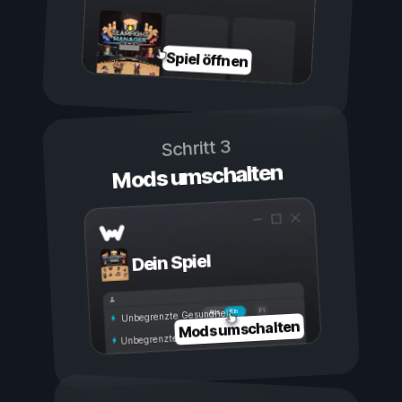
Spiel öffnen
Schritt 3
Mods umschalten
Dein Spiel
Ein
Aus
Unbegrenzte Gesundheit
Mods umschalten
Unbegrenzte Ausdauer