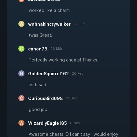
worked like a charm
wahnakincrywalker
14 Jun
twas Great!
canon78
26 Mär
Perfectly working cheats! Thanks!
GoldenSquirrel162
26 Feb
asdf sadf
CuriousBird698
31 Dez
good job
WizardlyEagle185
6 Nov
Awesome cheats :D I can't say I would enjoy