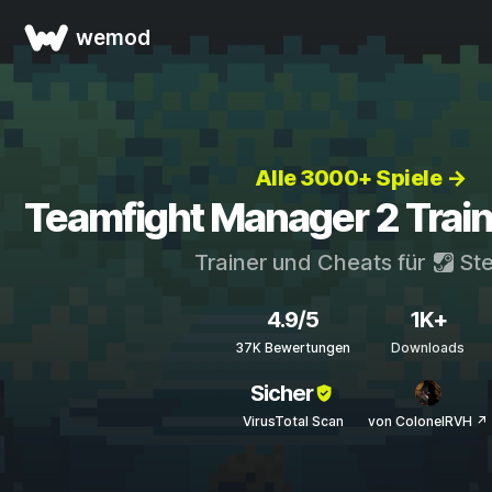
wemod
Alle 3000+ Spiele →
Teamfight Manager 2 Train
Trainer und Cheats für
St
4.9/5
1K+
37K Bewertungen
Downloads
Sicher
VirusTotal Scan
von ColonelRVH ↗