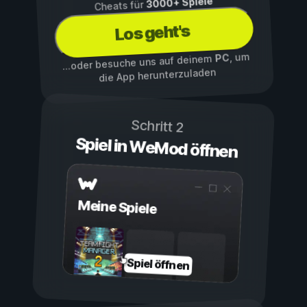
3000+ Spiele
Cheats für
Los geht's
, um
PC
...oder besuche uns auf deinem
die App herunterzuladen
Schritt 2
Spiel in WeMod öffnen
Meine Spiele
Spiel öffnen