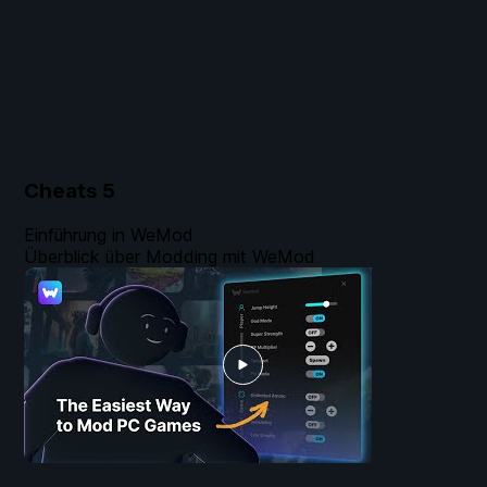
Cheats
5
Einführung in WeMod
Überblick über Modding mit WeMod