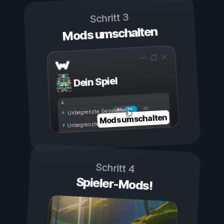
Schritt 3
Mods umschalten
Dein Spiel
Ein
Aus
Unbegrenzte Gesundheit
Mods umschalten
Unbegrenzte Ausdauer
Schritt 4
Spieler-Mods!