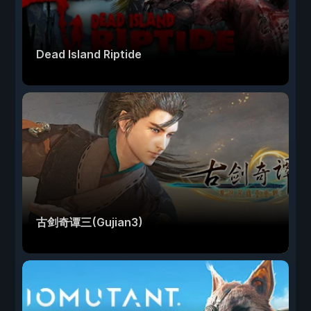
Dead Island Riptide
古剑奇谭三(Gujian3)