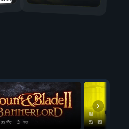
33 चीट
कल
53 चीट