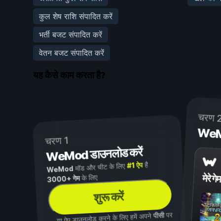
कुल शेष राशि संपादित करें
भर्ती बजट संपादित करें
वेतन बजट संपादित करें
यह कैसे काम करता है?
चरण 
WeMod
चरण 1
WeMod डाउनलोड करें
है
#1 ऐप
मॉड और चीट के लिए
WeMod
मेरे गेम
के लिए
3000+ गेम
शुरू करें
पर
पीसी
...या ऐप डाउनलोड करने के लिए हमें अपने