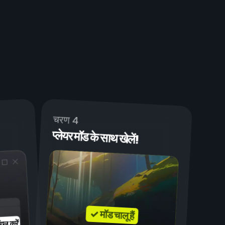
चरण 4
प्लेयर मॉड के साथ खेलें!
✓ मॉड चालू हैं
गल करें