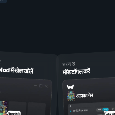
2
चरण 3
 में खेल खोलें
मॉड टॉगल करें
आपका गेम
चालू है
बंद है
अनलिमिटेड हेल्थ
मॉड टॉ
गेम खोलें