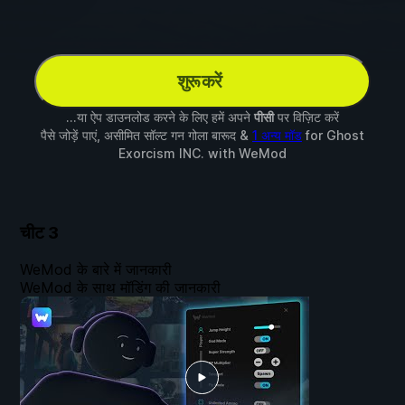
शुरू करें
...या ऐप डाउनलोड करने के लिए हमें अपने
पीसी
पर विज़िट करें
पैसे जोड़ें पाएं, असीमित सॉल्ट गन गोला बारूद &
1 अन्य मॉड
for
Ghost
Exorcism INC.
with
WeMod
चीट
3
WeMod के बारे में जानकारी
WeMod के साथ मॉडिंग की जानकारी