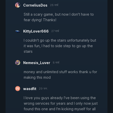
CorneliusDos
28 मार्च
Still a scary game, but now I don't have to
fear dying! Thanks!
KittyLover666
27 मार्च
I couldn't go up the stairs unfortunately but
it was fun, I had to side step to go up the
stairs
Nemesis_Luver
8 मार्च
money and unlimited stuff works thank u for
making this mod
wasdfit
29 जन.
I love you guys already I've been using the
wrong services for years and I only now just
found this one and I'm kicking myself for all