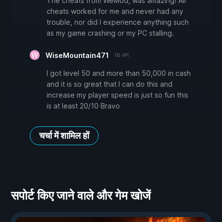
The cheats from WeMod, was amazing! All
cheats worked for me and never had any
trouble, nor did I experience anything such
as my game crashing or my PC stalling.
WiseMountain471
18 अग.
I got level 50 and more than 50,000 in cash
and it is so great that I can do this and
increase my player speed is just so fun this
is at least 20/10 Bravo
चर्चा में शामिल हों
सपोर्ट किए जाने वाले और गेम खोजें