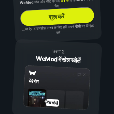
है
#1 ऐप
मॉड और चीट के लिए
WeMod
लिए
शुरू करें
पर विज़िट
पीसी
...या ऐप डाउनलोड करने के लिए हमें अपने
करें
चरण 2
WeMod में खेल खोलें
मेरे गेम
गेम खोलें