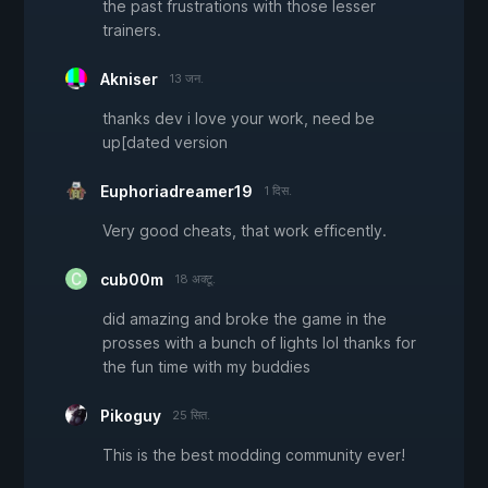
the past frustrations with those lesser
trainers.
Akniser
13 जन.
thanks dev i love your work, need be
up[dated version
Euphoriadreamer19
1 दिस.
Very good cheats, that work efficently.
cub00m
18 अक्टू.
did amazing and broke the game in the
prosses with a bunch of lights lol thanks for
the fun time with my buddies
Pikoguy
25 सित.
This is the best modding community ever!