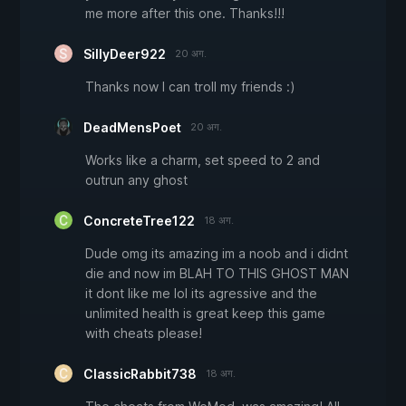
me more after this one. Thanks!!!
SillyDeer922
20 अग.
Thanks now I can troll my friends :)
DeadMensPoet
20 अग.
Works like a charm, set speed to 2 and
outrun any ghost
ConcreteTree122
18 अग.
Dude omg its amazing im a noob and i didnt
die and now im BLAH TO THIS GHOST MAN
it dont like me lol its agressive and the
unlimited health is great keep this game
with cheats please!
ClassicRabbit738
18 अग.