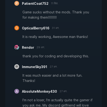
PatientCoat752
11 सित.
Game sucks without the mods. Thank you
for making them!!!!!!!!!
OpticalBerry616
31 अग.
It is really working, Awesome man thanks!
Rendor
29 अग.
thank you for coding and developing this.
ImmuneSky391
27 अग.
It was much easier and a lot more fun.
Thanks!
AbsoluteMonkey430
27 अग.
I'm not a loser, I'm actually quite the gamer if
you ask me. My discord girlfriend will love