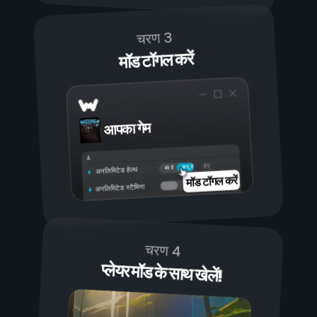
चरण 3
मॉड टॉगल करें
आपका गेम
चालू है
बंद है
अनलिमिटेड हेल्थ
मॉड टॉगल करें
अनलिमिटेड स्टैमिना
चरण 4
प्लेयर मॉड के साथ खेलें!