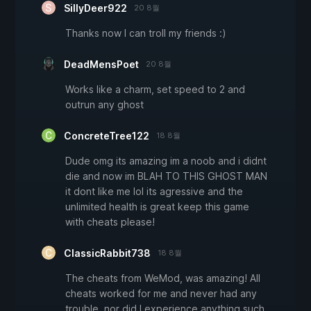
SillyDeer922
20 8월
Thanks now I can troll my friends :)
DeadMensPoet
20 8월
Works like a charm, set speed to 2 and
outrun any ghost
ConcreteTree122
18 8월
Dude omg its amazing im a noob and i didnt
die and now im BLAH TO THIS GHOST MAN
it dont like me lol its agressive and the
unlimited health is great keep this game
with cheats please!
ClassicRabbit738
18 8월
The cheats from WeMod, was amazing! All
cheats worked for me and never had any
trouble, nor did I experience anything such