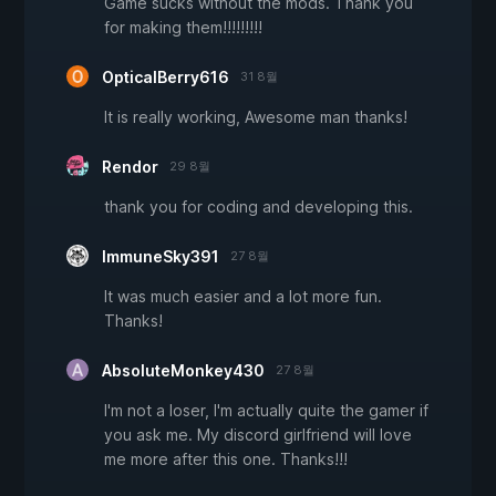
Game sucks without the mods. Thank you
for making them!!!!!!!!!
OpticalBerry616
31 8월
It is really working, Awesome man thanks!
Rendor
29 8월
thank you for coding and developing this.
ImmuneSky391
27 8월
It was much easier and a lot more fun.
Thanks!
AbsoluteMonkey430
27 8월
I'm not a loser, I'm actually quite the gamer if
you ask me. My discord girlfriend will love
me more after this one. Thanks!!!