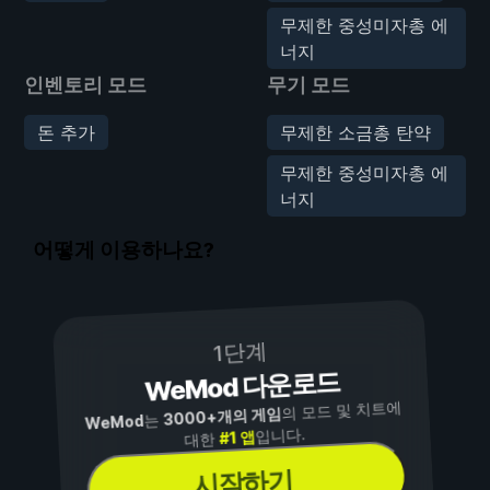
무제한 중성미자총 에
너지
인벤토리 모드
무기 모드
돈 추가
무제한 소금총 탄약
무제한 중성미자총 에
너지
어떻게 이용하나요?
1단계
WeMod 다운로드
의 모드 및 치트에
3000+개의 게임
는
WeMod
입니다.
#1 앱
대한
시작하기