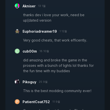
Akniser
13 1월
thanks dev i love your work, need be
up[dated version
Euphoriadreamer19
1 12월
Very good cheats, that work efficently.
cub00m
18 10월
did amazing and broke the game in the
prosses with a bunch of lights lol thanks for
the fun time with my buddies
Pikoguy
25 9월
This is the best modding community ever!
PatientCoat752
11 9월