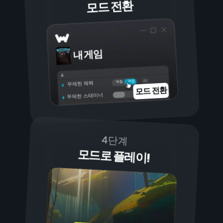
모드 전환
내 게임
켜짐
꺼짐
무제한 체력
모드 전환
무제한 스태미너
4단계
모드로 플레이!