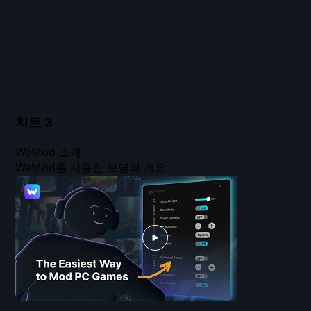
치트
3
WeMod 소개
WeMod를 사용한 모딩의 개요