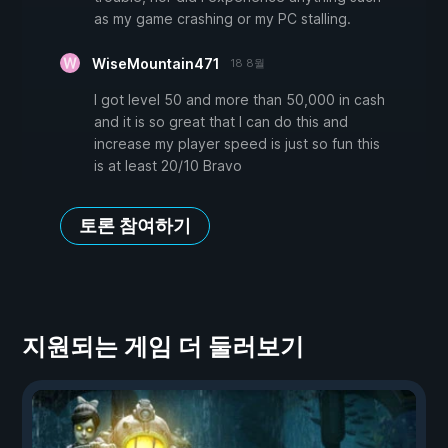
as my game crashing or my PC stalling.
WiseMountain471
18 8월
I got level 50 and more than 50,000 in cash
and it is so great that I can do this and
increase my player speed is just so fun this
is at least 20/10 Bravo
토론 참여하기
지원되는 게임 더 둘러보기