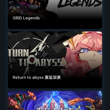
GRID Legends
Return to abyss 重返深渊