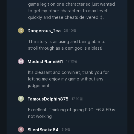
game legit on one character so just wanted
to get my other characters to max level
quickly and these cheats delivered :).
Dangerous_Tea
26 10월
The story is amusing and being able to
stroll through as a demigod is a blast!
ModestPlane561
17 10월
It's pleasant and conviniet, thank you for
letting me enjoy my game without any
judgement
FamousDolphin875
17 10월
Excellent. Thinking of going PRO. F6 & F9 is
not working
SlientSnake64
5 9월