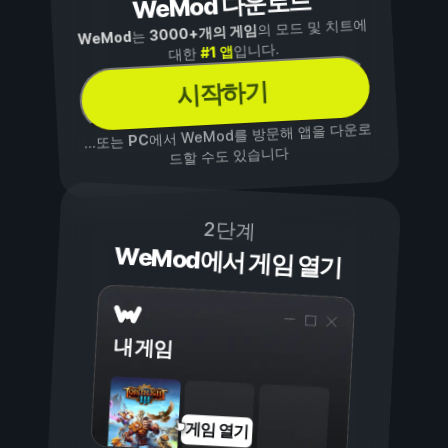
WeMod 다운로드
의 모드 및 치트에
3000+개의 게임
는
WeMod
입니다.
#1 앱
대한
시작하기
에서 WeMod를 방문해 앱을 다운로
PC
...또는
드할 수도 있습니다
2단계
WeMod에서 게임 열기
내 게임
게임 열기