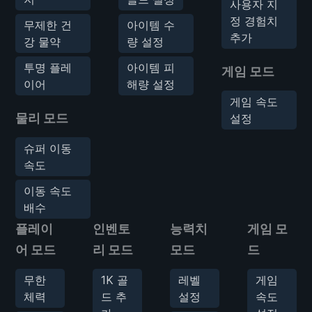
사용자 지
정 경험치
무제한 건
아이템 수
추가
강 물약
량 설정
투명 플레
아이템 피
게임 모드
이어
해량 설정
게임 속도
물리 모드
설정
슈퍼 이동
속도
이동 속도
배수
플레이
인벤토
능력치
게임 모
어 모드
리 모드
모드
드
무한
1K 골
레벨
게임
체력
드 추
설정
속도