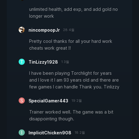
unlimited health, add exp, and add gold no
longer work
nincompoopJr
28 4월
Pretty cool thanks for all your hard work
cheats work great !!
TinLizzy1928
1 3월
I have been playing Torchlight for years
and I love it I am 93 years old and there are
few games I can handle Thank you. Tinlizzy
SpecialGamer443
19 2월
Trainer worked well. The game was a bit
disappointing though.
ImplicitChicken908
18 2월