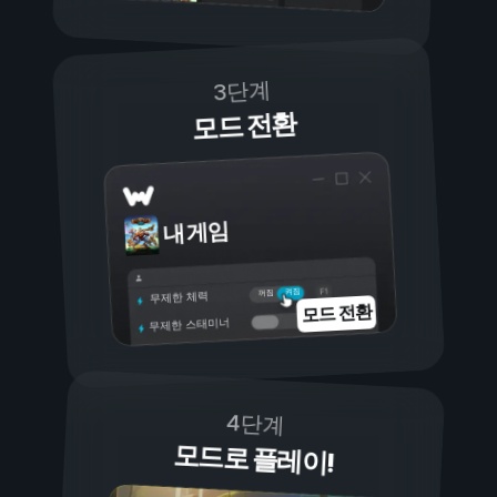
3단계
모드 전환
내 게임
켜짐
꺼짐
무제한 체력
모드 전환
무제한 스태미너
4단계
모드로 플레이!