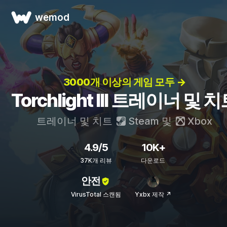
wemod
3000개 이상의 게임 모두 →
Torchlight III 트레이너 및 
트레이너 및 치트
Steam
및
Xbox
4.9/5
10K+
37K개 리뷰
다운로드
안전
VirusTotal 스캔됨
Yxbx 제작 ↗