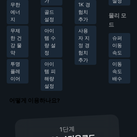
가
설정
무한
1K 경
에너
골드
험치
물리 모
지
설정
추가
드
무제
아이
사용
한 건
템 수
자 지
슈퍼
강 물
량 설
정 경
이동
약
정
험치
속도
추가
투명
아이
이동
플레
템 피
속도
이어
해량
배수
설정
어떻게 이용하나요?
1단계