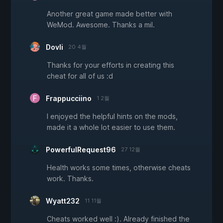
Another great game made better with
WeMod. Awesome. Thanks a mil.
Dovli
20 4월
Thanks for your efforts in creating this
cheat for all of us :d
Frappucciino
1 2월
I enjoyed the helpful hints on the mods,
made it a whole lot easier to use them.
PowerfulRequest96
27 12월
Health works some times, otherwise cheats
work. Thanks.
Wyatt232
11 11월
Cheats worked well :). Already finished the