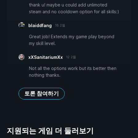
thank u! maybe u could add unlimoted
steam and no cooldown option for all skills:)
blaiddfang
18 2월
Great job! Extends my game play beyond
my skill level.
xXSanitariumXx
12 2월
Not all the options work but its better then
nothing thanks.
토론 참여하기
지원되는 게임 더 둘러보기