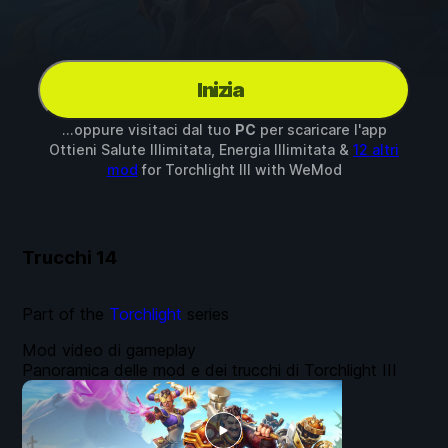
Inizia
...oppure visitaci dal tuo
PC
per scaricare l'app
Ottieni Salute Illimitata, Energia Illimitata &
12 altri
mod
for
Torchlight III
with
WeMod
Trucchi
14
Part of the
Torchlight
series
Mod video di gameplay
Panoramica delle mod e dei trucchi di Torchlight III