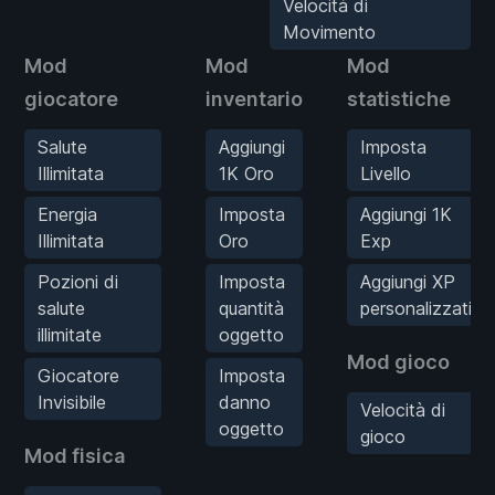
Velocità di
Movimento
Mod
Mod
Mod
giocatore
inventario
statistiche
Salute
Aggiungi
Imposta
Illimitata
1K Oro
Livello
Energia
Imposta
Aggiungi 1K
Illimitata
Oro
Exp
Pozioni di
Imposta
Aggiungi XP
salute
quantità
personalizzati
illimitate
oggetto
Mod gioco
Giocatore
Imposta
Invisibile
danno
Velocità di
oggetto
gioco
Mod fisica