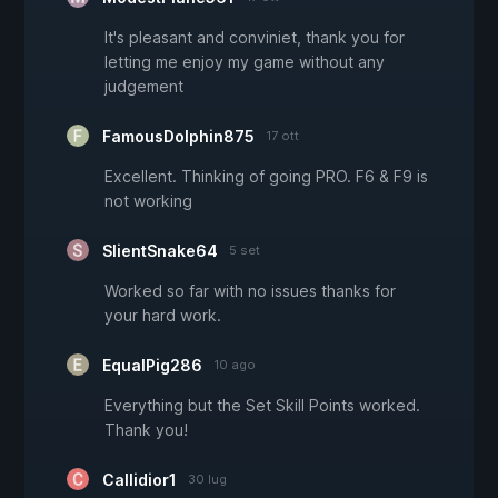
It's pleasant and conviniet, thank you for
letting me enjoy my game without any
judgement
FamousDolphin875
17 ott
Excellent. Thinking of going PRO. F6 & F9 is
not working
SlientSnake64
5 set
Worked so far with no issues thanks for
your hard work.
EqualPig286
10 ago
Everything but the Set Skill Points worked.
Thank you!
Callidior1
30 lug