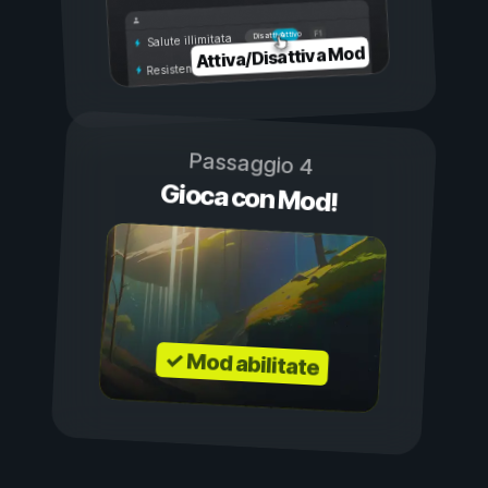
Attivo
Disattivo
Salute illimitata
Attiva/Disattiva Mod
Resistenza illimitata
Passaggio 4
Gioca con Mod!
✓ Mod abilitate