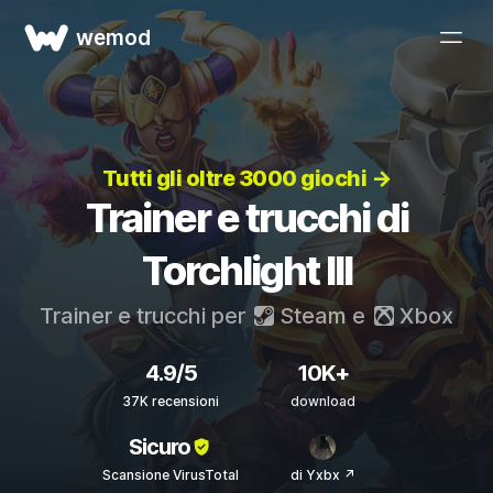
wemod
Tutti gli oltre 3000 giochi →
Trainer e trucchi di
Torchlight III
Trainer e trucchi per
Steam
e
Xbox
4.9/5
10K+
37K recensioni
download
Sicuro
Scansione VirusTotal
di Yxbx ↗