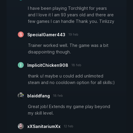
I have been playing Torchlight for years
and I love it I am 93 years old and there are
few games I can handle Thank you. Tinlizzy
SpecialGamer443
19 feb
Trainer worked well. The game was a bit
disappointing though.
ImplicitChicken908
18 feb
thank u! maybe u could add unlimoted
steam and no cooldown option for all skills:)
blaiddfang
18 feb
Great job! Extends my game play beyond
my skill level.
xXSanitariumXx
12 feb