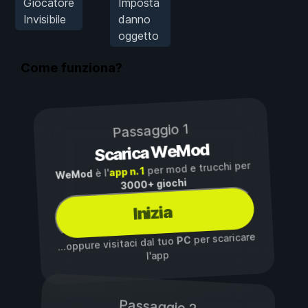
Giocatore
Imposta
Invisibile
danno
oggetto
Come funziona?
Passaggio 1
Scarica WeMod
per mod e trucchi per
app n. 1
è l'
WeMod
3000+ giochi
Inizia
per scaricare
PC
...oppure visitaci dal tuo
l'app
Passaggio 2