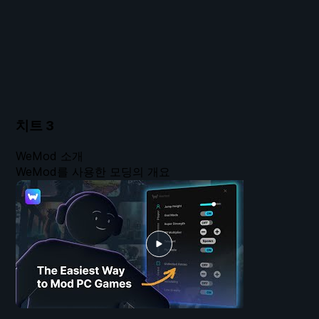
치트
3
WeMod 소개
WeMod를 사용한 모딩의 개요