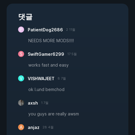
댓글
PatientDog2686
2 11월
NEEDS MORE MODS!!!!
SwiftGamer6299
17 5월
works fast and easy
VISHWAJEET
8 7월
ok l.und bemchod
axsh
1 7월
you guys are really awsm
anjaz
28 4월