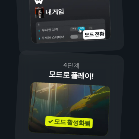
내 게임
켜짐
꺼짐
무제한 체력
모드 전환
무제한 스태미너
4단계
모드로 플레이!
✓ 모드 활성화됨