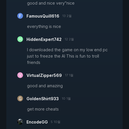
good and nice very''nice
FamousQuill616
13 2월
everything is nice
HiddenExpert742
12 2월
I downloaded the game on my low end pc
just to freeze the AI This is fun to troll
friends
VirtualZipper569
17 1월
good and amazing
GoldenShirt933
10 1월
get more cheats
EncodeGG
5 10월