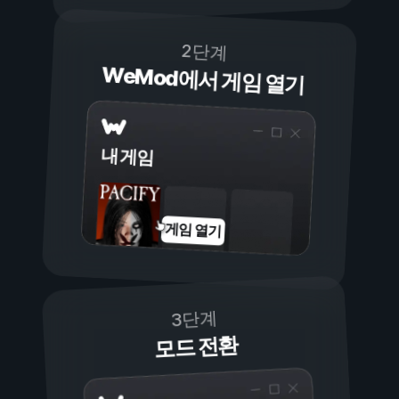
2단계
WeMod에서 게임 열기
내 게임
게임 열기
3단계
모드 전환