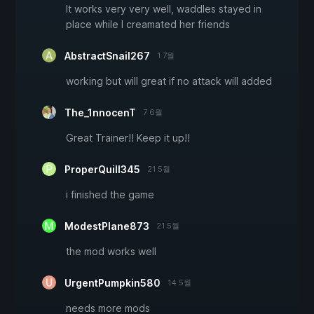
It works very very well, waddles stayed in
place while I creamated her friends
AbstractSnail267
1 7월
working but will great if no attack will added
The_1nnocenT
7 6월
Great Trainer!! Keep it up!!
ProperQuill345
21 5월
i finished the game
ModestPlane873
21 5월
the mod works well
UrgentPumpkin580
14 5월
needs more mods