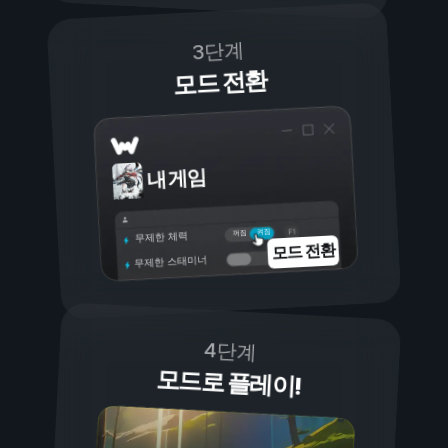
3단계
모드 전환
내 게임
켜짐
꺼짐
무제한 체력
모드 전환
무제한 스태미너
4단계
모드로 플레이!