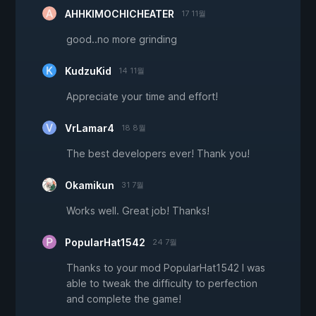
AHHKIMOCHICHEATER
17 11월
good..no more grinding
KudzuKid
14 11월
Appreciate your time and effort!
VrLamar4
18 8월
The best developers ever! Thank you!
Okamikun
31 7월
Works well. Great job! Thanks!
PopularHat1542
24 7월
Thanks to your mod PopularHat1542 I was
able to tweak the difficulty to perfection
and complete the game!