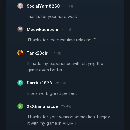
SocialYarn8260
10 6월
thanks for your hard work
Meowkadoodle
30 5월
Thanks for the best time relaxing :D
Tank23girl
17 5월
It made my experience with playing the
game even better!
Darrius1828
26 4월
mods work great! perfect
XxXBananacue
25 4월
Thanks for your wemod appication. I enjoy
it with my game in AI LIMIT.