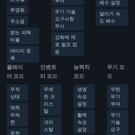
부여
배수 설정
투명화
무기 기술
달리기 속
요구사항
도 배수
무소음
무시
받는 피해
강화에 재
비율
료 필요 없
데미지 증
음
폭
플레이
인벤토
능력치
무기 모
어 모드
리 모드
모드
드
무적
무제
생명
무한
상태
한 크
속성
무기
리스
설정
부여
체력
탈
무제
활력
무기
한
크리
속성
기술
스탈
설정
요구
무한