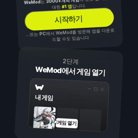
3000+개의 게임
는
WeMod
입니다.
#1 앱
대한
시작하기
에서 WeMod를 방문해 앱을 다운로
PC
...또는
드할 수도 있습니다
2단계
WeMod에서 게임 열기
내 게임
게임 열기