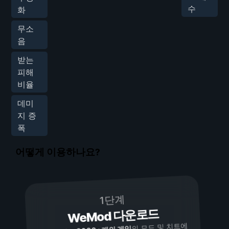
수
화
무소
음
받는
피해
비율
데미
지 증
폭
어떻게 이용하나요?
1단계
WeMod 다운로드
의 모드 및 치트에