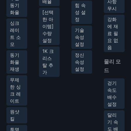
배율
사항
동기
힘 속
무시
화율
[선택
성 설
한 아
정
강화
싱크
이템]
에 재
레이
기술
수량
료 필
트 소
속성
설정
요 없
모
설정
음
1K 크
동기
정신
리스
물리 모
화율
속성
탈 추
재생
설정
드
가
무제
걷기
한 싱
속도
크 레
배수
이트
설정
원샷
달리
킬
기 속
도 배
투명