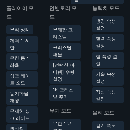
플레이어 모
인벤토리 모
능력치 모드
드
드
생명 속성
설정
무적 상태
무제한 크
리스탈
활력 속성
체력 무제
설정
한
크리스탈
배율
힘 속성 설
무한 동기
정
화율
[선택한 아
이템] 수량
기술 속성
싱크 레이
설정
설정
트 소모
1K 크리스
정신 속성
동기화율
탈 추가
설정
재생
무기 모드
무제한 싱
물리 모드
크 레이트
무한 무기
걷기 속도
원샷킬