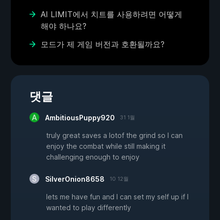
AI LIMIT에서 치트를 사용하려면 어떻게
해야 하나요?
모드가 제 게임 버전과 호환될까요?
댓글
AmbitiousPuppy920
31 1월
truly great saves a lotof the grind so I can
enjoy the combat while still making it
challenging enough to enjoy
SilverOnion8658
10 12월
lets me have fun and I can set my self up if I
wanted to play differently