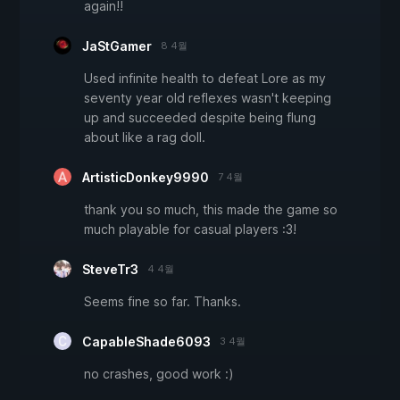
again!!
JaStGamer
8 4월
Used infinite health to defeat Lore as my
seventy year old reflexes wasn't keeping
up and succeeded despite being flung
about like a rag doll.
ArtisticDonkey9990
7 4월
thank you so much, this made the game so
much playable for casual players :3!
SteveTr3
4 4월
Seems fine so far. Thanks.
CapableShade6093
3 4월
no crashes, good work :)