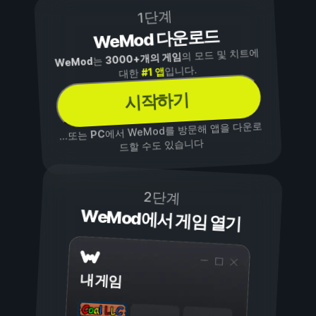
1단계
WeMod 다운로드
의 모드 및 치트에
3000+개의 게임
는
WeMod
입니다.
#1 앱
대한
시작하기
에서 WeMod를 방문해 앱을 다운로
PC
...또는
드할 수도 있습니다
2단계
WeMod에서 게임 열기
내 게임