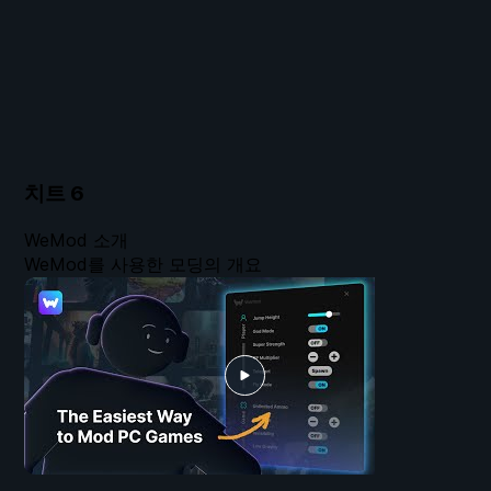
치트
6
WeMod 소개
WeMod를 사용한 모딩의 개요