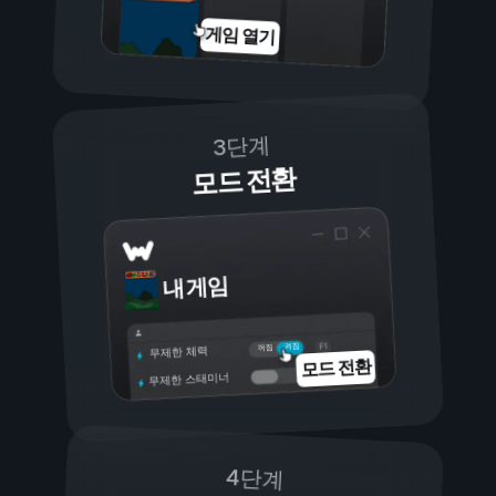
게임 열기
3단계
모드 전환
내 게임
켜짐
꺼짐
무제한 체력
모드 전환
무제한 스태미너
4단계