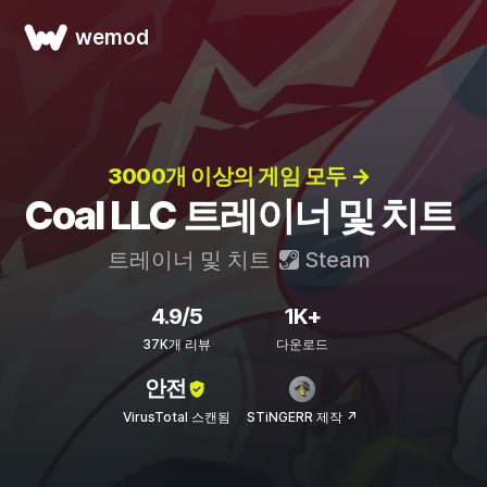
wemod
3000개 이상의 게임 모두 →
Coal LLC 트레이너 및 치트
트레이너 및 치트
Steam
4.9/5
1K+
37K개 리뷰
다운로드
안전
VirusTotal 스캔됨
STiNGERR 제작 ↗