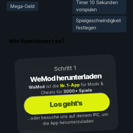
Timer 10 Sekunden
Mega-Geld
vorspulen
Spielgeschwindigkeit
festlegen
Wie funktioniert es?
Schritt 1
WeMod herunterladen
für Mods &
Nr. 1-App
ist die
WeMod
3000+ Spiele
Cheats für
Los geht's
, um
PC
...oder besuche uns auf deinem
die App herunterzuladen