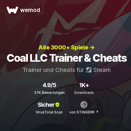
wemod
Alle 3000+ Spiele →
Coal LLC Trainer & Cheats
Trainer und Cheats für
Steam
4.9/5
1K+
37K Bewertungen
Downloads
Sicher
VirusTotal Scan
von STiNGERR ↗