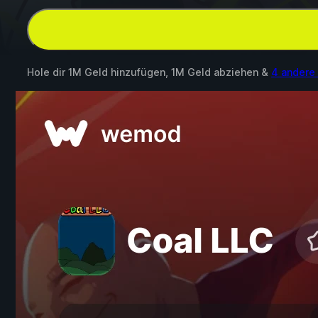
Hole dir 1M Geld hinzufügen, 1M Geld abziehen &
4 andere