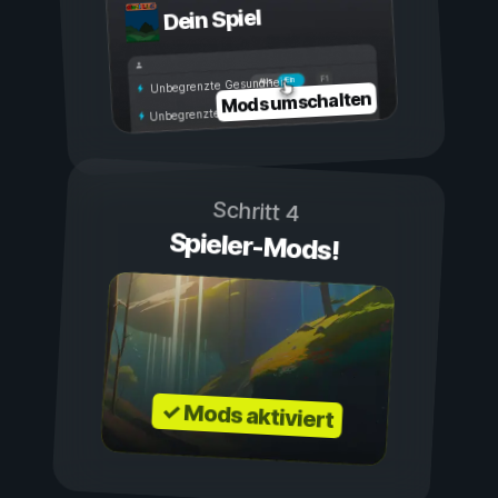
Dein Spiel
Ein
Aus
Unbegrenzte Gesundheit
Mods umschalten
Unbegrenzte Ausdauer
Schritt 4
Spieler-Mods!
✓ Mods aktiviert