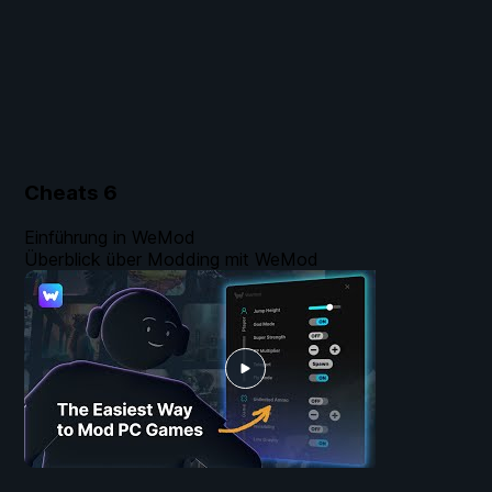
Cheats
6
Einführung in WeMod
Überblick über Modding mit WeMod