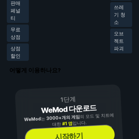
판매
쓰레
페널
기 청
티
소
무료
오브
상점
젝트
상점
파괴
할인
어떻게 이용하나요?
1단계
WeMod 다운로드
의 모드 및 치트에
3000+개의 게임
는
WeMod
입니다.
#1 앱
대한
시작하기