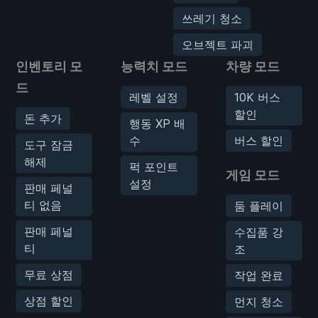
쓰레기 청소
오브젝트 파괴
인벤토리 모
능력치 모드
차량 모드
드
레벨 설정
10K 버스
할인
돈 추가
행동 XP 배
수
버스 할인
도구 잠금
해제
퍽 포인트
게임 모드
설정
판매 페널
티 없음
둠 플레이
판매 페널
수집품 강
티
조
무료 상점
작업 완료
상점 할인
먼지 청소