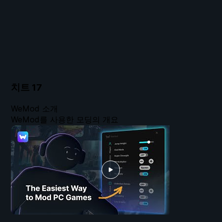
치트
17
WeMod 소개
WeMod를 사용한 모딩의 개요