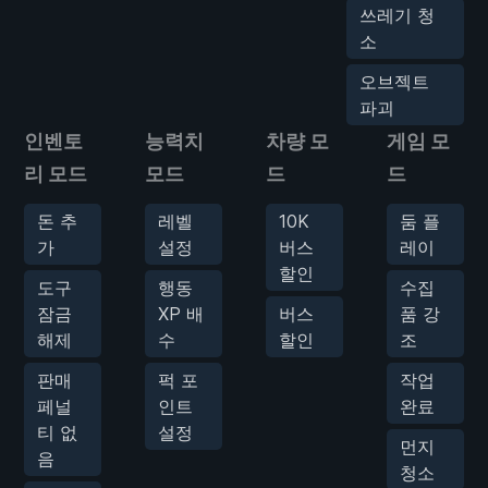
쓰레기 청
소
오브젝트
파괴
인벤토
능력치
차량 모
게임 모
리 모드
모드
드
드
돈 추
레벨
10K
둠 플
가
설정
버스
레이
할인
도구
행동
수집
잠금
XP 배
버스
품 강
해제
수
할인
조
판매
퍽 포
작업
페널
인트
완료
티 없
설정
먼지
음
청소