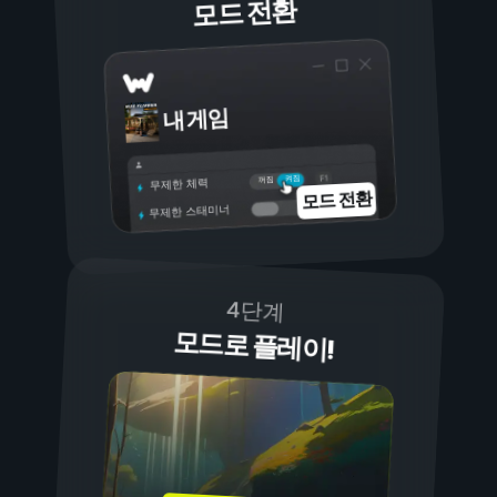
모드 전환
내 게임
켜짐
꺼짐
무제한 체력
모드 전환
무제한 스태미너
4단계
모드로 플레이!