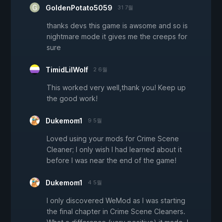
GoldenPotato5059
31 7월
thanks devs this game is awsome and so is
nightmare mode it gives me the creeps for
sure
TimidLilWolf
2 6월
This worked very well,thank you! Keep up
the good work!
Dukemom1
9 5월
Loved using your mods for Crime Scene
Cleaner; I only wish I had learned about it
before I was near the end of the game!
Dukemom1
4 5월
I only discovered WeMod as I was starting
the final chapter in Crime Scene Cleaners.