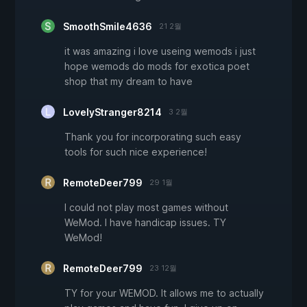
SmoothSmile4636
21 2월
it was amazing i love useing wemods i just
hope wemods do mods for exotica poet
shop that my dream to have
LovelyStranger8214
3 2월
Thank you for incorporating such easy
tools for such nice experience!
RemoteDeer799
29 1월
I could not play most games without
WeMod. I have handicap issues. TY
WeMod!
RemoteDeer799
23 12월
TY for your WEMOD. It allows me to actually