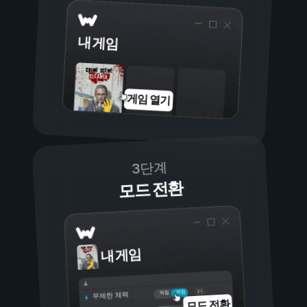
내 게임
게임 열기
3단계
모드 전환
내 게임
켜짐
꺼짐
무제한 체력
모드 전환