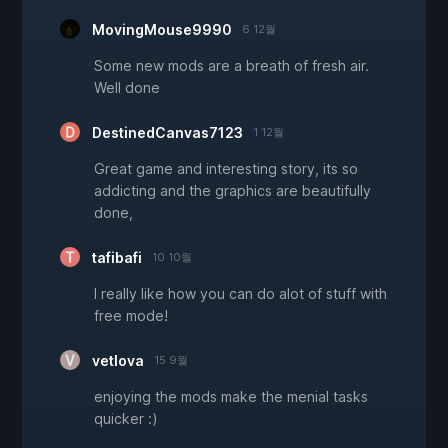
MovingMouse9990
6 12월
Some new mods are a breath of fresh air.
Well done
DestinedCanvas7123
1 12월
Great game and interesting story, its so
addicting and the graphics are beautifully
done,
tafibafi
10 10월
I really like how you can do alot of stuff with
free mode!
vetlova
15 9월
enjoying the mods make the menial tasks
quicker :)