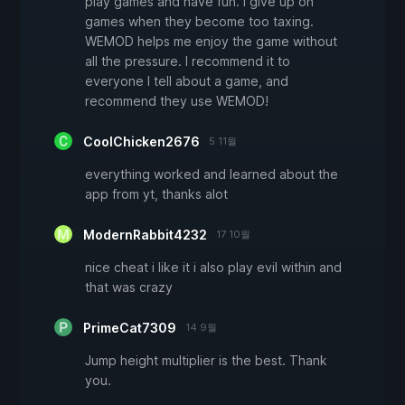
play games and have fun. I give up on
games when they become too taxing.
WEMOD helps me enjoy the game without
all the pressure. I recommend it to
everyone I tell about a game, and
recommend they use WEMOD!
CoolChicken2676
5 11월
everything worked and learned about the
app from yt, thanks alot
ModernRabbit4232
17 10월
nice cheat i like it i also play evil within and
that was crazy
PrimeCat7309
14 9월
Jump height multiplier is the best. Thank
you.