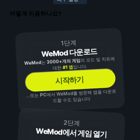
어떻게 이용하나요?
1단계
WeMod 다운로드
의 모드 및 치트에
3000+개의 게임
는
WeMod
입니다.
#1 앱
대한
시작하기
에서 WeMod를 방문해 앱을 다운로
PC
...또는
드할 수도 있습니다
2단계
WeMod에서 게임 열기