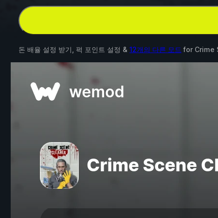
돈 배율 설정 받기, 퍽 포인트 설정 &
12개의 다른 모드
for
Crime 