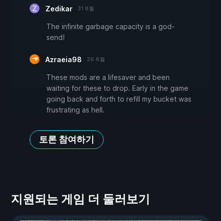
Zedikar
31 8월
The infinite garbage capacity is a god-
send!
Azraeia98
26 8월
These mods are a lifesaver and been
waiting for these to drop. Early in the game
going back and forth to refill my bucket was
frustrating as hell.
토론 참여하기
지원되는 게임 더 둘러보기