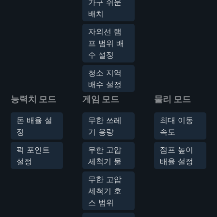
가구 쉬운
배치
자외선 램
프 범위 배
수 설정
청소 지역
배수 설정
능력치 모드
게임 모드
물리 모드
돈 배율 설
무한 쓰레
최대 이동
정
기 용량
속도
퍽 포인트
무한 고압
점프 높이
설정
세척기 물
배율 설정
무한 고압
세척기 호
스 범위