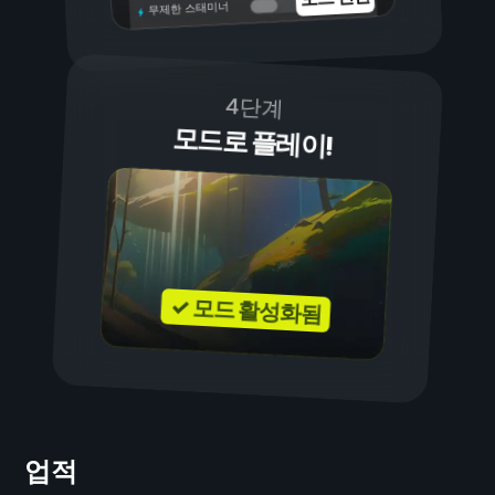
무제한 스태미너
4단계
모드로 플레이!
✓ 모드 활성화됨
업적