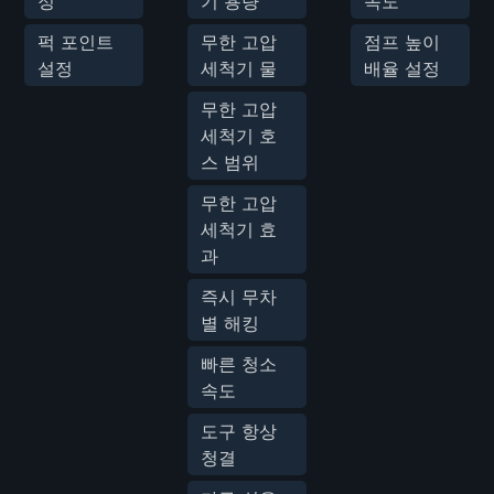
정
기 용량
속도
퍽 포인트
무한 고압
점프 높이
설정
세척기 물
배율 설정
무한 고압
세척기 호
스 범위
무한 고압
세척기 효
과
즉시 무차
별 해킹
빠른 청소
속도
도구 항상
청결