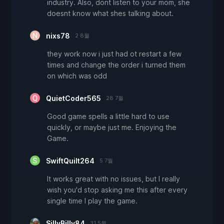
industry. Also, dont listen to your mom, she
doesnt know what shes talking about.
nixs78
2 8월
they work now i just had ot restart a few
times and change the order i turned them
on which was odd
QuietCoder565
28 7월
Good game spells a little hard to use
quickly, or maybe just me. Enjoying the
Game.
SwiftQuilt264
5 7월
It works great with no issues, but I really
wish you'd stop asking me this after every
single time I play the game.
SillyBilly84
31 5월