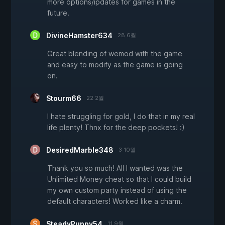
more options/ipdates for games in the
future.
DivineHamster634
28 6월
Great blending of wemod with the game
and easy to modify as the game is going
on.
Stourm66
22 2월
I hate struggling for gold, I do that in my real
life plenty! Thnx for the deep pockets! :)
DesiredMarble348
3 10월
Thank you so much! All I wanted was the
Unlimited Money cheat so that I could build
my own custom party instead of using the
default characters! Worked like a charm.
SteadyPuppy54
11 9월