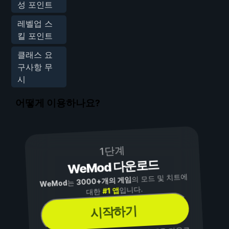
성 포인트
레벨업 스
킬 포인트
클래스 요
구사항 무
시
어떻게 이용하나요?
1단계
WeMod 다운로드
의 모드 및 치트에
3000+개의 게임
는
WeMod
입니다.
#1 앱
대한
시작하기