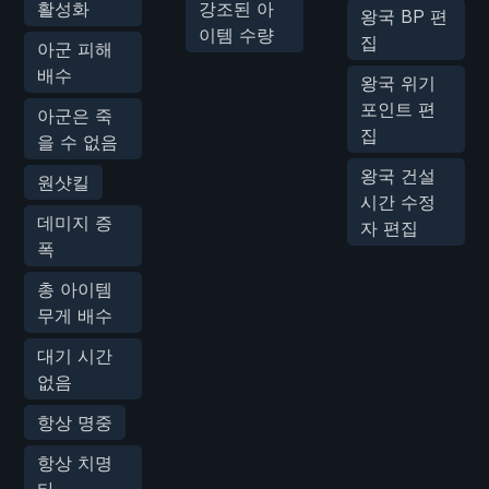
활성화
강조된 아
왕국 BP 편
이템 수량
집
아군 피해
배수
왕국 위기
포인트 편
아군은 죽
집
을 수 없음
왕국 건설
원샷킬
시간 수정
데미지 증
자 편집
폭
총 아이템
무게 배수
대기 시간
없음
항상 명중
항상 치명
타