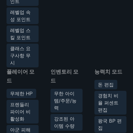
인트
레벨업 속
성 포인트
레벨업 스
킬 포인트
클래스 요
구사항 무
시
플레이어 모
인벤토리 모
능력치 모드
드
드
돈 편집
무제한 HP
무한 아이
경험치 비
템/주문/능
율 퍼센트
프렌들리
력
편집
파이어 비
활성화
강조된 아
왕국 BP 편
이템 수량
집
아군 피해