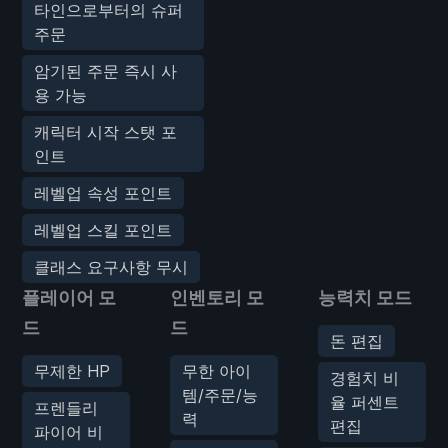
타인으로부터의 슈퍼
주문
암기된 주문 즉시 사
용 가능
캐릭터 시작 스탯 포
인트
레벨업 속성 포인트
레벨업 스킬 포인트
클래스 요구사항 무시
플레이어 모
인벤토리 모
능력치 모드
드
드
돈 편집
무제한 HP
무한 아이
경험치 비
템/주문/능
율 퍼센트
프렌들리
력
편집
파이어 비