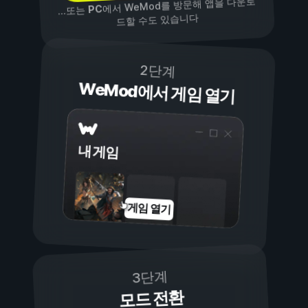
에서 WeMod를 방문해 앱을 다운로
PC
...또는
드할 수도 있습니다
2단계
WeMod에서 게임 열기
내 게임
게임 열기
3단계
모드 전환