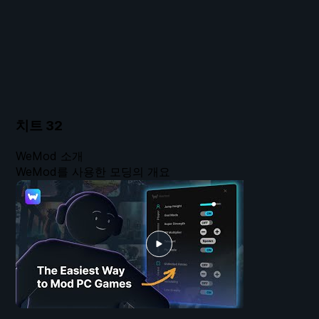
치트
32
WeMod 소개
WeMod를 사용한 모딩의 개요