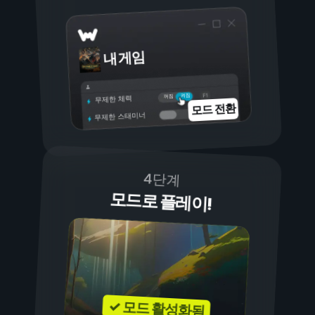
내 게임
켜짐
꺼짐
무제한 체력
모드 전환
무제한 스태미너
4단계
모드로 플레이!
✓ 모드 활성화됨