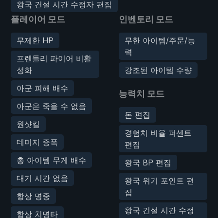
왕국 건설 시간 수정자 편집
플레이어 모드
인벤토리 모드
무제한 HP
무한 아이템/주문/능
력
프렌들리 파이어 비활
성화
강조된 아이템 수량
아군 피해 배수
능력치 모드
아군은 죽을 수 없음
돈 편집
원샷킬
경험치 비율 퍼센트
데미지 증폭
편집
총 아이템 무게 배수
왕국 BP 편집
대기 시간 없음
왕국 위기 포인트 편
집
항상 명중
왕국 건설 시간 수정
항상 치명타