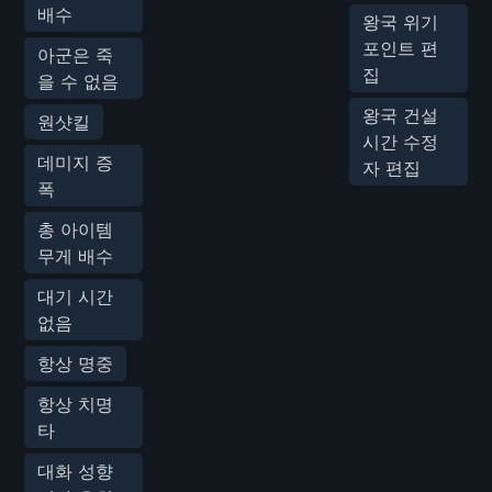
배수
왕국 위기
포인트 편
아군은 죽
집
을 수 없음
왕국 건설
원샷킬
시간 수정
데미지 증
자 편집
폭
총 아이템
무게 배수
대기 시간
없음
항상 명중
항상 치명
타
대화 성향