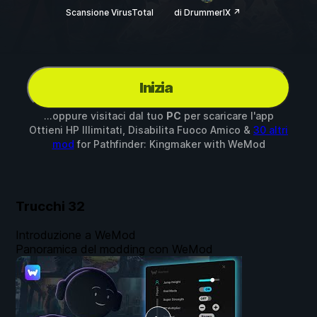
Scansione VirusTotal
di DrummerIX ↗
Inizia
...oppure visitaci dal tuo
PC
per scaricare l'app
Ottieni HP Illimitati, Disabilita Fuoco Amico &
30 altri
mod
for
Pathfinder: Kingmaker
with
WeMod
Trucchi
32
Introduzione a WeMod
Panoramica del modding con WeMod