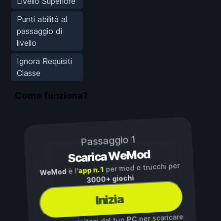
Livello Superiore
Punti abilità al
passaggio di
livello
Ignora Requisiti
Classe
Come funziona?
Passaggio 1
Scarica WeMod
per mod e trucchi per
app n. 1
è l'
WeMod
3000+ giochi
Inizia
per scaricare
PC