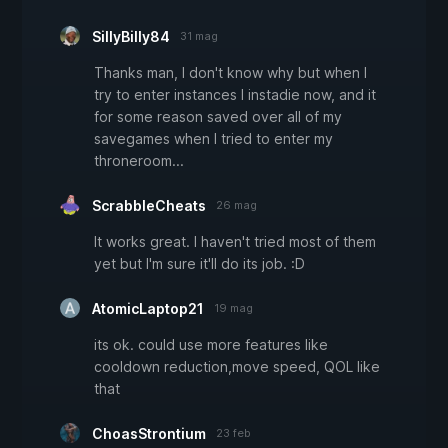
SillyBilly84
31 mag
Thanks man, I don't know why but when I
try to enter instances I instadie now, and it
for some reason saved over all of my
savegames when I tried to enter my
throneroom...
ScrabbleCheats
26 mag
It works great. I haven't tried most of them
yet but I'm sure it'll do its job. :D
AtomicLaptop21
19 mag
its ok. could use more features like
cooldown reduction,move speed, QOL like
that
ChoasStrontium
23 feb