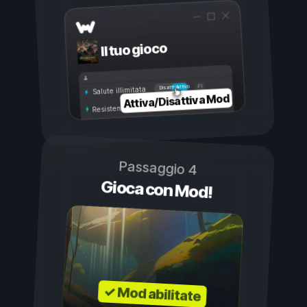
Il tuo gioco
Attivo
Disattivo
Salute illimitata
Attiva/Disattiva Mod
Resistenza illimitata
Passaggio 4
Gioca con Mod!
✓ Mod abilitate