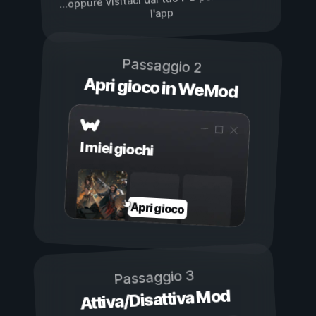
...oppure visitaci dal tuo
l'app
Passaggio 2
Apri gioco in WeMod
I miei giochi
Apri gioco
Passaggio 3
Attiva/Disattiva Mod