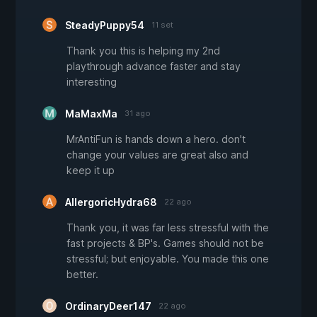
SteadyPuppy54
11 set
Thank you this is helping my 2nd
playthrough advance faster and stay
interesting
MaMaxMa
31 ago
MrAntiFun is hands down a hero. don't
change your values are great also and
keep it up
AllergoricHydra68
22 ago
Thank you, it was far less stressful with the
fast projects & BP's. Games should not be
stressful; but enjoyable. You made this one
better.
OrdinaryDeer147
22 ago