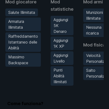
Mod giocatore
Mod
Mod armi
statistiche
Salute Illimitata
Munizioni
Illimitate
Aggiungi
Armatura
5K
Illimitata
Nessuna
Denaro
ricarica
Raffreddamento
Aggiungi
Istantaneo delle
Mod fisica
1K XP
Abilità
Aggiungi
Velocità
Massimo
Livello
Personalizza
Backspace
Punti
Salto
Abilità
Personalizz
Illimitati
Come funziona?