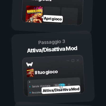
Apri gioco
Passaggio 3
Attiva/Disattiva Mod
Il tuo gioco
Attivo
Disattivo
Salute illimitata
Attiva/Disattiva Mod
Resistenza illimitata