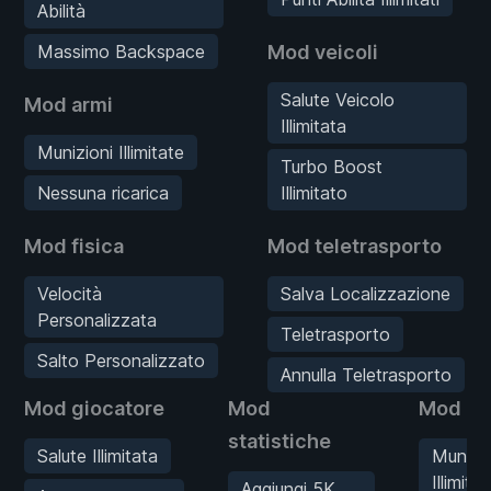
Abilità
Massimo Backspace
Mod veicoli
Salute Veicolo
Mod armi
Illimitata
Munizioni Illimitate
Turbo Boost
Nessuna ricarica
Illimitato
Mod fisica
Mod teletrasporto
Velocità
Salva Localizzazione
Personalizzata
Teletrasporto
Salto Personalizzato
Annulla Teletrasporto
Mod giocatore
Mod
Mod ar
statistiche
Salute Illimitata
Munizio
Illimitat
Aggiungi 5K