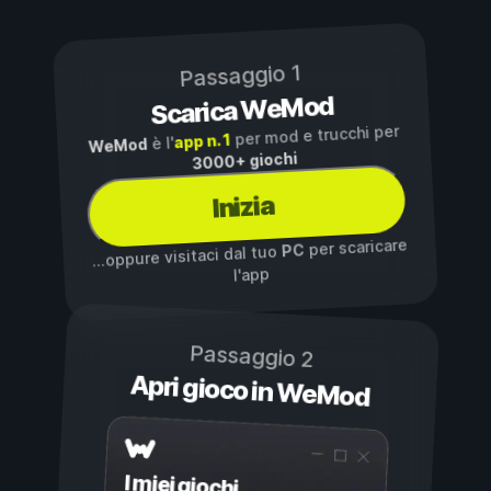
Passaggio 1
Scarica WeMod
per mod e trucchi per
app n. 1
è l'
WeMod
3000+ giochi
Inizia
per scaricare
PC
...oppure visitaci dal tuo
l'app
Passaggio 2
Apri gioco in WeMod
I miei giochi