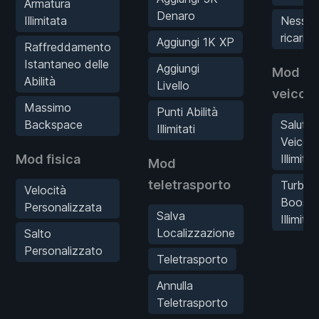
Armatura
Denaro
Illimitata
Nessun
ricarica
Aggiungi 1K XP
Raffreddamento
Istantaneo delle
Aggiungi
Mod
Abilità
Livello
veicoli
Massimo
Punti Abilità
Backspace
Salute
Illimitati
Veicolo
Mod fisica
Illimitat
Mod
teletrasporto
Turbo
Velocità
Boost
Personalizzata
Salva
Illimita
Localizzazione
Salto
Personalizzato
Teletrasporto
Annulla
Teletrasporto