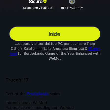
Sicuro
Scansione VirusTotal
di STiNGERR ↗
Inizia
...oppure visitaci dal tuo
PC
per scaricare l'app
Ottieni Salute Illimitata, Armatura Illimitata &
15 altri
mod
for
Borderlands Game of the Year Enhanced
with
WeMod
Trucchi
17
Part of the
Borderlands
series
Introduzione a WeMod
Panoramica del modding con WeMod