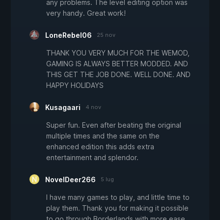
any problems. The level editing option was
very handy. Great work!
LoneRebel06
25 nov
THANK YOU VERY MUCH FOR THE WEMOD,
GAMING IS ALWAYS BETTER MODDED. AND
THIS GET THE JOB DONE. WELL DONE. AND
HAPPY HOLIDAYS
Kusagaari
4 nov
Super fun. Even after beating the original
multiple times and the same on the
enhanced edition this adds extra
entertainment and splendor.
NovelDeer266
5 lug
I have many games to play, and little time to
play them. Thank you for making it possible
to go through Borderlands with more ease