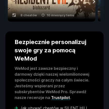
8 cheatów
10 miesięcy temu
Bezpiecznie personalizuj
swoje gry za pomocą
WeMod
WeMod jest zawsze bezpieczny i
darmowy dzięki naszej wielomilionowej
społeczności graczy na całym świecie.
Jesteśmy wspierani przez
subskrybentów WeMod Pro. Sprawdź
nasze recenzje na
Trustpilot
.
Jak używać cheatów w SILENT HILL