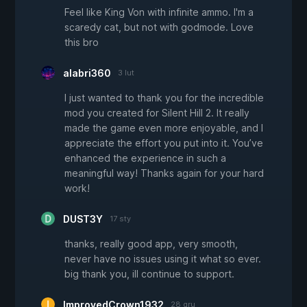
Feel like King Von with infinite ammo. I'm a
scaredy cat, but not with godmode. Love
this bro
alabri360
3 lut
I just wanted to thank you for the incredible
mod you created for Silent Hill 2. It really
made the game even more enjoyable, and I
appreciate the effort you put into it. You’ve
enhanced the experience in such a
meaningful way! Thanks again for your hard
work!
DUST3Y
17 sty
thanks, really good app, very smooth,
never have no issues using it what so ever.
big thank you, ill continue to support.
ImprovedCrown1932
28 gru