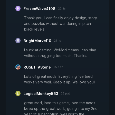
FrozenWave4108
22 lis
Thank you, I can finally enjoy design, story
and puzzles without wandering in pitch
black levels
BrightMarvel10
21 lis
I suck at gaming. WeMod means I can play
without struggling too much. Thanks.
ROSETTAStone
25 paź
Lots of great mods! Everything I've tried
works very well. Keep it up! We love you!
LogicalMonkey563
22 paź
great mod, love this game, love the mods.
keep up the great work, going into my 2nd
year of subscription, well worth the