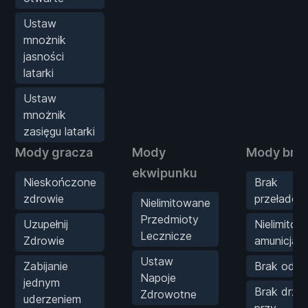
Ustaw
mnożnik
jasności
latarki
Ustaw
mnożnik
zasięgu latarki
Mody gracza
Mody
Mody bron
ekwipunku
Nieskończone
Brak
zdrowie
przeładow
Nielimitowane
Przedmioty
Uzupełnij
Nielimito
Lecznicze
Zdrowie
amunicja
Ustaw
Zabijanie
Brak odrz
Napoje
jednym
Brak drżen
Zdrowotne
uderzeniem