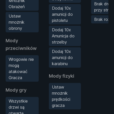
Mnożnik
Brak drga
Obrażeń
Dodaj 10x
przy strzel
amunicji do
Ustaw
Brak rozrz
pistoletu
mnożnik
obrony
Dodaj 10x
Amunicja do
Mody
strzelby
przeciwników
Dodaj 10x
amunicji do
Wrogowie nie
karabinu
mogą
atakować
Mody fizyki
Gracza
Ustaw
Mody gry
mnożnik
prędkości
Wszystkie
gracza
drzwi są
otwarte