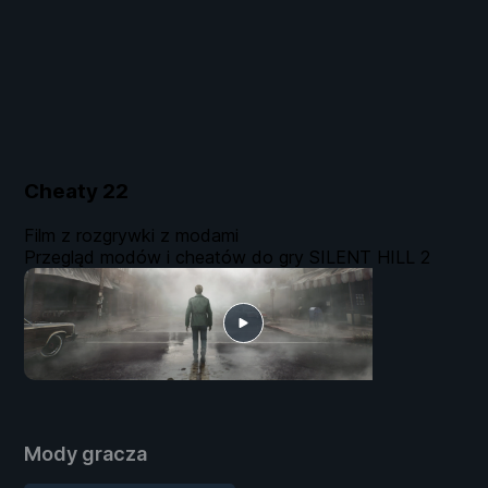
Cheaty
22
Film z rozgrywki z modami
Przegląd modów i cheatów do gry SILENT HILL 2
Mody gracza