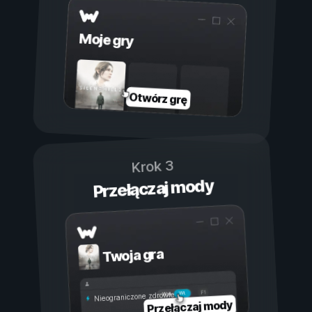
Moje gry
Otwórz grę
Krok 3
Przełączaj mody
Twoja gra
Wł.
Wył.
Nieograniczone zdrowie
Przełączaj mody