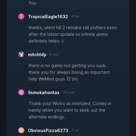
You
TropicalEagle1632
17 lis
thanks, silent hill 2 remake still stutters even
after the latest update so infinite ammo
definitely helps :)
mitchtdp
5 paź
there is no game not getting you suck..
thank you for always being an important
help WeMod guys :D \m/
Ssmokahontas
29 cze
Thank you! Works as intended. Comes in
handy when you want to seek out the
alternate endings.
ObviousPizza8273
3 lut