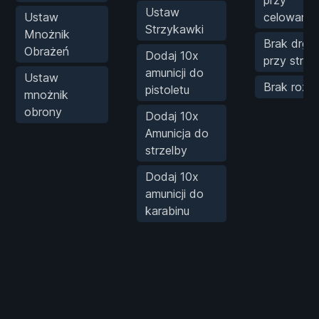
przy
Ustaw
Ustaw
celowaniu
Strzykawki
Mnożnik
Brak drga
Obrażeń
Dodaj 10x
przy strzel
amunicji do
Ustaw
Brak rozrz
pistoletu
mnożnik
obrony
Dodaj 10x
Amunicja do
strzelby
Dodaj 10x
amunicji do
karabinu