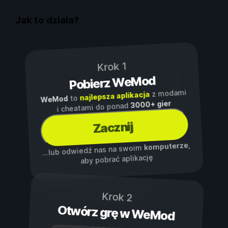
Jak to działa?
Krok 1
Pobierz WeMod
z modami
najlepsza aplikacja
to
WeMod
3000+ gier
i cheatami do ponad
Zacznij
,
komputerze
...lub odwiedź nas na swoim
aby pobrać aplikację
Krok 2
Otwórz grę w WeMod