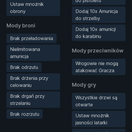
do pistoletu
Ustaw mnożnik
obrony
Dodaj 10x Amunicja
do strzelby
Mody broni
Dodaj 10x amunicji
do karabinu
Brak przeładowania
Nielimitowana
Mody przeciwników
amunicja
Wrogowie nie mogą
Brak odrzutu
atakować Gracza
Brak drżenia przy
Mody gry
celowaniu
Brak drgań przy
Wszystkie drzwi są
strzelaniu
otwarte
Brak rozrzutu
Ustaw mnożnik
jasności latarki