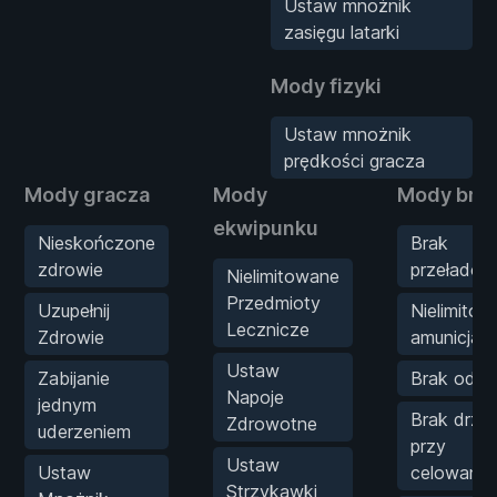
Ustaw mnożnik
zasięgu latarki
Mody fizyki
Ustaw mnożnik
prędkości gracza
Mody gracza
Mody
Mody bron
ekwipunku
Nieskończone
Brak
zdrowie
przeładow
Nielimitowane
Przedmioty
Uzupełnij
Nielimito
Lecznicze
Zdrowie
amunicja
Ustaw
Zabijanie
Brak odrz
Napoje
jednym
Brak drżen
Zdrowotne
uderzeniem
przy
Ustaw
Ustaw
celowaniu
Strzykawki