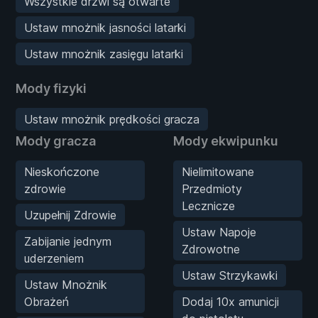
Wszystkie drzwi są otwarte
Ustaw mnożnik jasności latarki
Ustaw mnożnik zasięgu latarki
Mody fizyki
Ustaw mnożnik prędkości gracza
Mody gracza
Mody ekwipunku
Nieskończone
Nielimitowane
zdrowie
Przedmioty
Lecznicze
Uzupełnij Zdrowie
Ustaw Napoje
Zabijanie jednym
Zdrowotne
uderzeniem
Ustaw Strzykawki
Ustaw Mnożnik
Obrażeń
Dodaj 10x amunicji