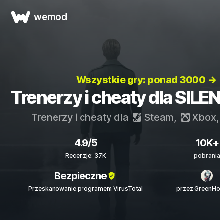
wemod
Wszystkie gry: ponad 3000 →
Trenerzy i cheaty dla SILEN
Trenerzy i cheaty dla
Steam
,
Xbox
,
4.9/5
10K+
Recenzje: 37K
pobrania
Bezpieczne
Przeskanowanie programem VirusTotal
przez GreenH