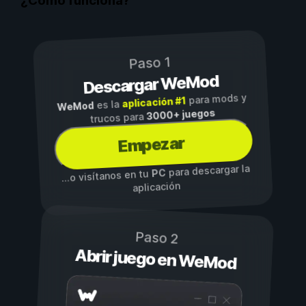
¿Cómo funciona?
Paso 1
Descargar WeMod
para mods y
aplicación #1
es la
WeMod
3000+ juegos
trucos para
Empezar
para descargar la
PC
...o visítanos en tu
aplicación
Paso 2
Abrir juego en WeMod