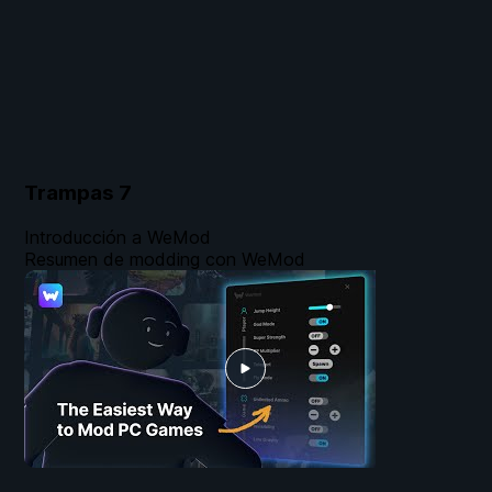
Trampas
7
Introducción a WeMod
Resumen de modding con WeMod