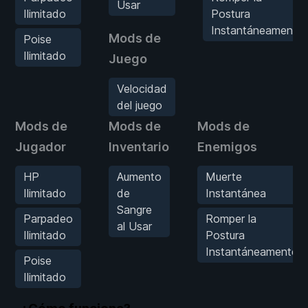
Usar
Ilimitado
Postura
Instantáneamente
Mods de
Poise
Ilimitado
Juego
Velocidad
del juego
Mods de
Mods de
Mods de
Jugador
Inventario
Enemigos
HP
Aumento
Muerte
Ilimitado
de
Instantánea
Sangre
Parpadeo
Romper la
al Usar
Ilimitado
Postura
Instantáneamente
Poise
Ilimitado