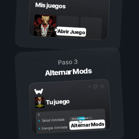
Mis juegos
Abrir Juego
Paso 3
Alternar Mods
Tu juego
Activado
Desactivado
Salud ilimitada
Alternar Mods
Energía ilimitada