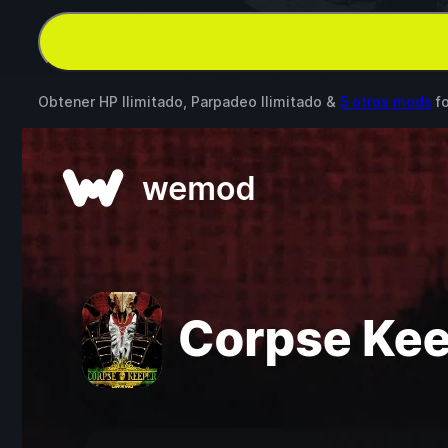
Obtener HP Ilimitado, Parpadeo Ilimitado &
5 otros mods
f