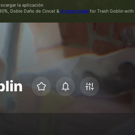
scargar la aplicación
80%, Doble Daño de Cincel &
4 otros mods
for
Trash Goblin
with