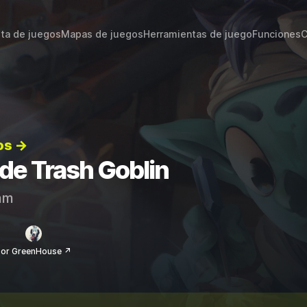
sta de juegos
Mapas de juegos
Herramientas de juego
Funciones
C
os →
 de Trash Goblin
am
or GreenHouse ↗