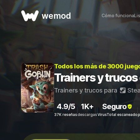
wemod
Cómo funciona
Li
Todos los más de 3000 jueg
Trainers y trucos
Trainers y trucos para
Ste
4.9/5
1K+
Seguro
37K reseñas
descargas
VirusTotal escaneado
p