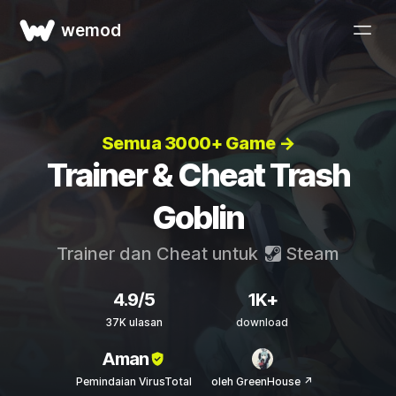
wemod
Semua 3000+ Game →
Trainer & Cheat Trash
Goblin
Trainer dan Cheat untuk
Steam
4.9/5
1K+
37K ulasan
download
Aman
Pemindaian VirusTotal
oleh GreenHouse ↗