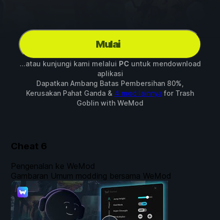
Mulai
...atau kunjungi kami melalui
PC
untuk mendownload
aplikasi
Dapatkan Ambang Batas Pembersihan 80%,
Kerusakan Pahat Ganda &
4 mod lainnya
for
Trash
Goblin
with
WeMod
Cheat
6
Pengenalan ke WeMod
Gambaran Umum modding bersama WeMod