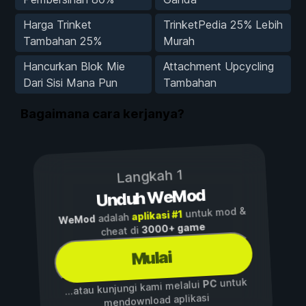
Harga Trinket
TrinketPedia 25% Lebih
Tambahan 25%
Murah
Hancurkan Blok Mie
Attachment Upcycling
Dari Sisi Mana Pun
Tambahan
Bagaimana cara kerjanya?
Langkah 1
Unduh WeMod
untuk mod &
aplikasi #1
adalah
WeMod
3000+ game
cheat di
Mulai
untuk
PC
...atau kunjungi kami melalui
mendownload aplikasi