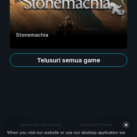
Stonemachia
Telusuri semua game
Syarat dan Ketentuan
Kebijakan Privasi
When you visit our website or use our desktop application we
Dukungan