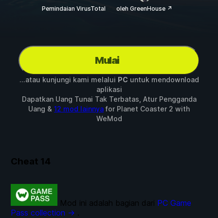
Pemindaian VirusTotal
oleh GreenHouse ↗
Mulai
...atau kunjungi kami melalui
PC
untuk mendownload
aplikasi
Dapatkan Uang Tunai Tak Terbatas, Atur Pengganda
Uang &
12 mod lainnya
for
Planet Coaster 2
with
WeMod
Cheat
14
Mod ini adalah bagian dari
PC Game
Pass collection →
.