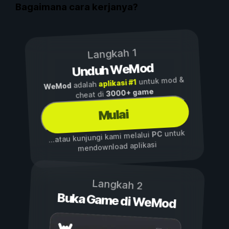
Bagaimana cara kerjanya?
Langkah 1
Unduh WeMod
untuk mod &
aplikasi #1
adalah
WeMod
3000+ game
cheat di
Mulai
untuk
PC
...atau kunjungi kami melalui
mendownload aplikasi
Langkah 2
Buka Game di WeMod