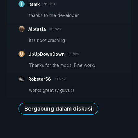
itsmk
28 Des
thanks to the developer
Aiptasia
30 Nov
itss noot crashing
UpUpDownDown
13 Nov
Thanks for the mods. Fine work.
Robster56
13 Nov
works great ty guys :)
Bergabung dalam diskusi