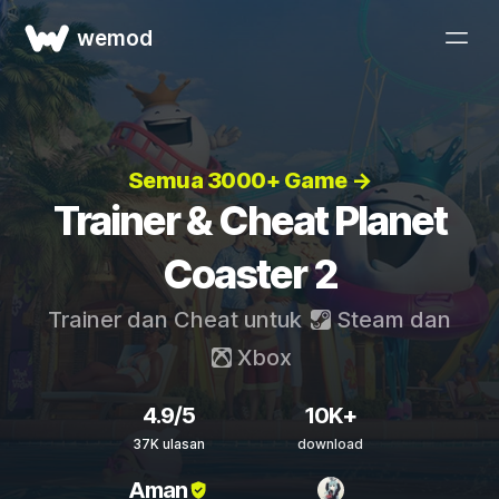
wemod
Semua 3000+ Game →
Trainer & Cheat Planet
Coaster 2
Trainer dan Cheat untuk
Steam
dan
Xbox
4.9/5
10K+
37K ulasan
download
Aman