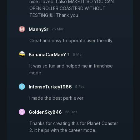
nice i loved it also MAKE IT SO YOU CAN
OPEN ROLLER COASTERD WITHOUT
TESTING!!!!! Thank you
MannySr
25 Mar
Great and easy to operate user friendly
BananaCarManYT
9 Mar
It was so fun and helped me in franchise
mode
IntenseTurkey1986
9 Feb
i made the best park ever
GoldenSky846
28 Des
Thanks for creating this for Planet Coaster
2. It helps with the career mode.