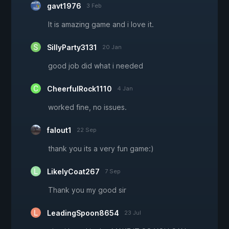
gavt1976
3 Feb
It is amazing game and i love it.
SillyParty3131
20 Jan
good job did what i needed
CheerfulRock1110
4 Jan
worked fine, no issues.
falout1
22 Sep
thank you its a very fun game:)
LikelyCoat267
7 Sep
Thank you my good sir
LeadingSpoon8654
23 Jul