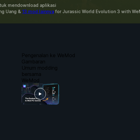
uk mendownload aplikasi
ing Uang &
13 mod lainnya
for
Jurassic World Evolution 3
with
We
Pengenalan ke WeMod
Gambaran
Umum modding
bersama
WeMod