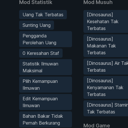
Mod Statistik
Mod Musuh
Uang Tak Terbatas
[Dinosaurus]
Kesehatan Tak
Sunting Uang
Terbatas
Pengganda
[Dinosaurus]
Perolehan Uang
Makanan Tak
Terbatas
0 Keresahan Staf
[Dinosaurus] Air Ta
Statistik Ilmuwan
Terbatas
Maksimal
[Dinosaurus]
Pilih Kemampuan
Kenyamanan Tak
Ilmuwan
Terbatas
Edit Kemampuan
[Dinosaurus] Stami
Ilmuwan
Tak Terbatas
Bahan Bakar Tidak
Pernah Berkurang
Mod Game