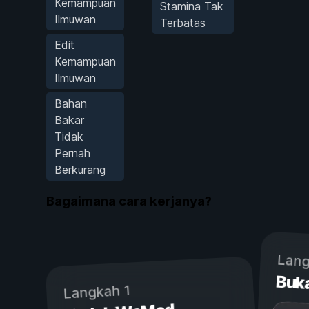
Kemampuan
Stamina Tak
Ilmuwan
Terbatas
Edit
Kemampuan
Ilmuwan
Bahan
Bakar
Tidak
Pernah
Berkurang
Bagaimana cara kerjanya?
Lang
Buk
Langkah 1