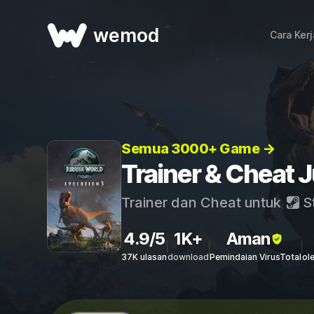
wemod
Cara Ker
Semua 3000+ Game →
Trainer & Cheat J
Trainer dan Cheat untuk
S
4.9/5
1K+
Aman
37K ulasan
download
Pemindaian VirusTotal
ol