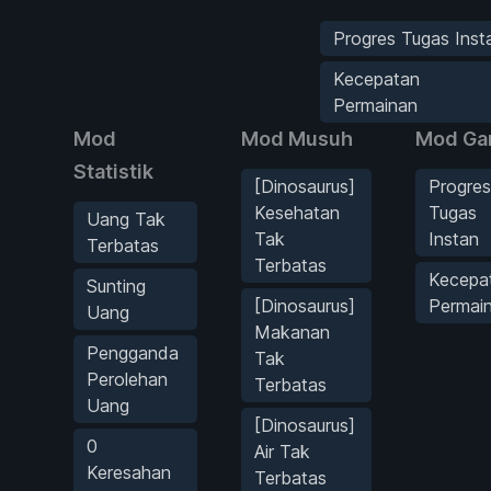
Progres Tugas Inst
Kecepatan
Permainan
Mod
Mod Musuh
Mod G
Statistik
[Dinosaurus]
Progres
Kesehatan
Tugas
Uang Tak
Tak
Instan
Terbatas
Terbatas
Kecepa
Sunting
[Dinosaurus]
Permai
Uang
Makanan
Pengganda
Tak
Perolehan
Terbatas
Uang
[Dinosaurus]
0
Air Tak
Keresahan
Terbatas