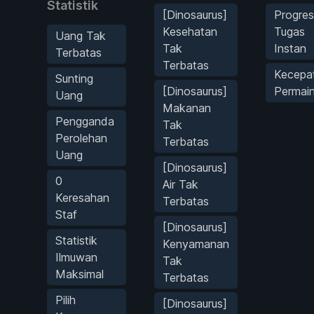
Statistik
[Dinosaurus]
Progres
Kesehatan
Tugas
Uang Tak
Tak
Instan
Terbatas
Terbatas
Kecepa
Sunting
[Dinosaurus]
Permai
Uang
Makanan
Pengganda
Tak
Perolehan
Terbatas
Uang
[Dinosaurus]
0
Air Tak
Keresahan
Terbatas
Staf
[Dinosaurus]
Statistik
Kenyamanan
Ilmuwan
Tak
Maksimal
Terbatas
Pilih
[Dinosaurus]