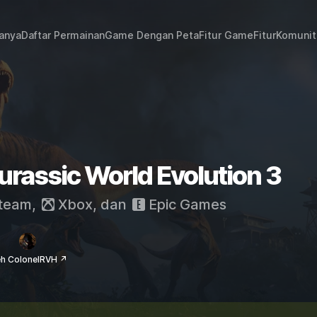
janya
Daftar Permainan
Game Dengan Peta
Fitur Game
Fitur
Komunit
urassic World Evolution 3
team
,
Xbox
, dan
Epic Games
eh ColonelRVH ↗