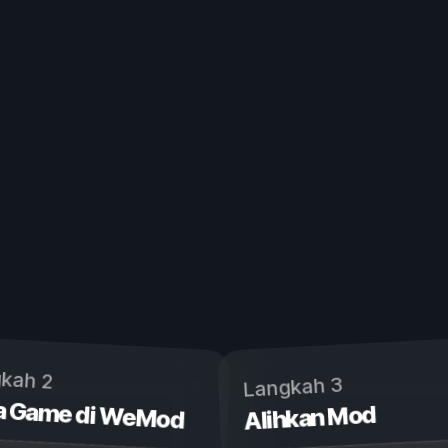
kah 2
Langkah 3
a Game di WeMod
Alihkan Mod