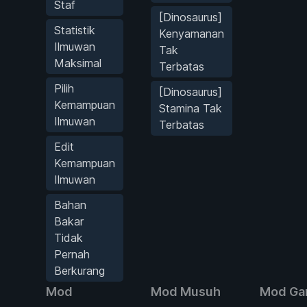
Staf
[Dinosaurus]
Statistik
Kenyamanan
Ilmuwan
Tak
Maksimal
Terbatas
Pilih
[Dinosaurus]
Kemampuan
Stamina Tak
Ilmuwan
Terbatas
Edit
Kemampuan
Ilmuwan
Bahan
Bakar
Tidak
Pernah
Berkurang
Mod
Mod Musuh
Mod G