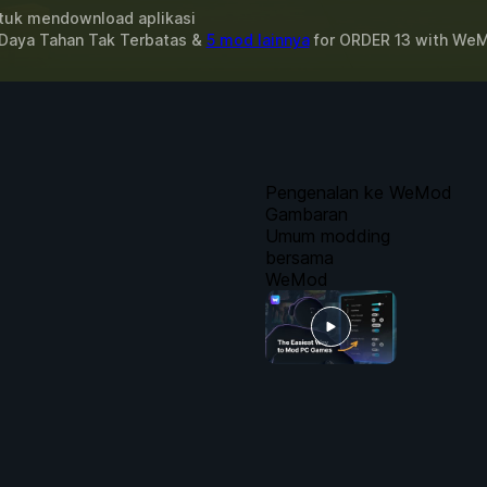
uk mendownload aplikasi
 Daya Tahan Tak Terbatas &
5 mod lainnya
for
ORDER 13
with
WeM
Pengenalan ke WeMod
Gambaran
Umum modding
bersama
WeMod