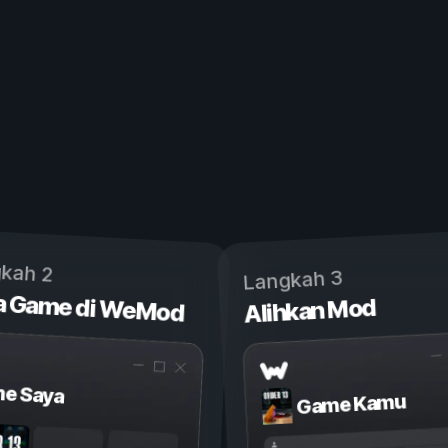
kah 2
Langkah 3
a Game di WeMod
Alihkan Mod
e Saya
Game Kamu