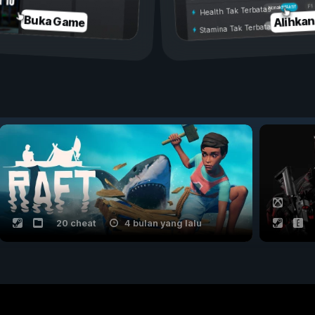
Aktif
Nonaktif
Health Tak Terbatas
Alihka
Buka Game
Stamina Tak Terbatas
20 cheat
4 bulan yang lalu