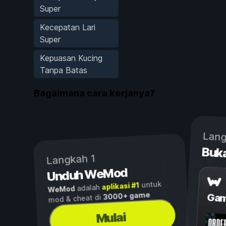
Super
Kecepatan Lari
Super
Kepuasan Kucing
Tanpa Batas
Bagaimana cara kerjanya?
Lang
Buk
Langkah 1
Unduh WeMod
untuk
aplikasi #1
adalah
WeMod
3000+ game
Gam
mod & cheat di
Mulai