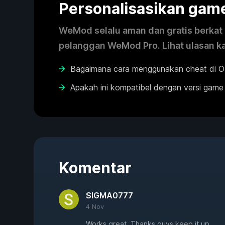
Personalisasikan ga
WeMod selalu aman dan gratis berkat k
pelanggan WeMod Pro. Lihat ulasan k
Bagaimana cara menggunakan cheat di 
Apakah ini kompatibel dengan versi game
Komentar
SIGMA0777
4 Nov
Works great, Thanks guys keep it up.