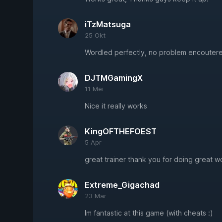
iTzMatsuga
25 Okt
Wordled perfectly, no problem encouter
DJTMGamingX
11 Mei
Nice it really works
KingOFTHEFOEST
5 Apr
great trainer thank you for doing great 
Extreme_Gigachad
23 Mar
Im fantastic at this game (with cheats :)