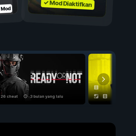
✓ Mod Diaktifkan
n Mod
26 cheat
3 bulan yang lalu
53 cheat