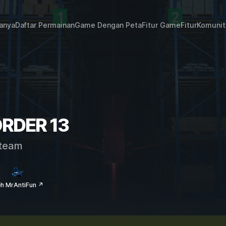
janya
Daftar Permainan
Game Dengan Peta
Fitur Game
Fitur
Komunit
ORDER 13
team
eh MrAntiFun ↗