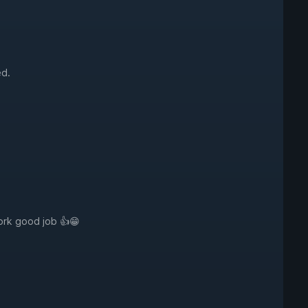
ed.
work good job 👍😁