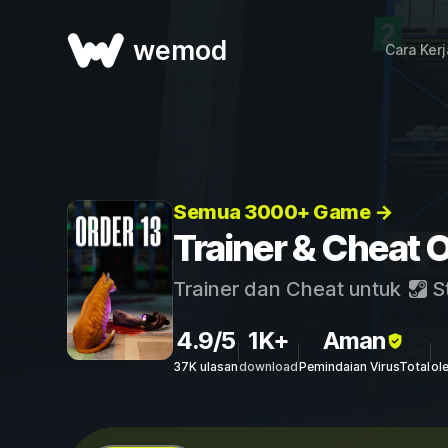
wemod
Cara Ker
Semua 3000+ Game →
Trainer & Cheat 
Trainer dan Cheat untuk
S
4.9/5
1K+
Aman
37K ulasan
download
Pemindaian VirusTotal
ol