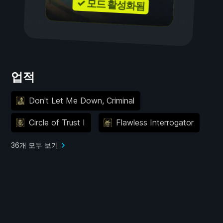
✓ 모드 활성화됨
업적
Don't Let Me Down, Criminal
Circle of Trust I
Flawless Interrogator
36개 모두 보기