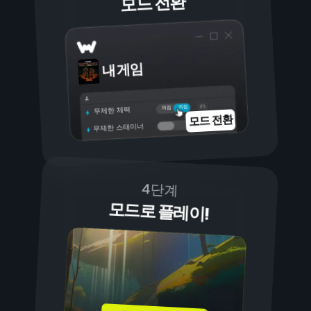
모드 전환
내 게임
켜짐
꺼짐
무제한 체력
모드 전환
무제한 스태미너
4단계
모드로 플레이!