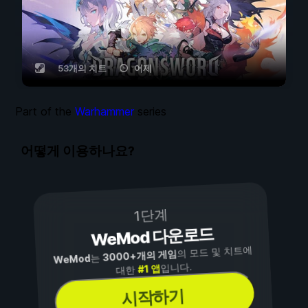
53개의 치트
어제
Part of the
Warhammer
series
어떻게 이용하나요?
1단계
WeMod 다운로드
의 모드 및 치트에
3000+개의 게임
는
WeMod
입니다.
#1 앱
대한
시작하기