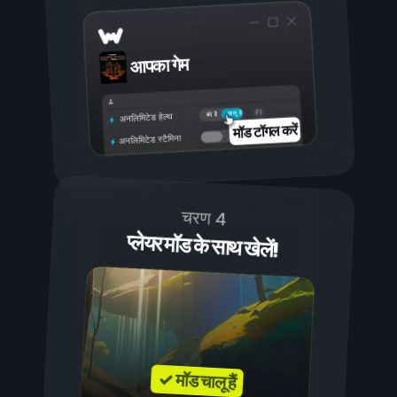
आपका गेम
चालू है
बंद है
अनलिमिटेड हेल्थ
मॉड टॉगल करें
अनलिमिटेड स्टैमिना
चरण 4
प्लेयर मॉड के साथ खेलें!
✓ मॉड चालू हैं