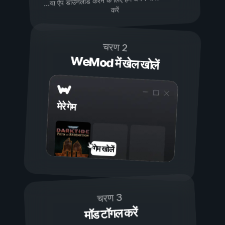
...या ऐप डाउनलोड करने के लिए हमें अपने
करें
चरण 2
WeMod में खेल खोलें
मेरे गेम
गेम खोलें
चरण 3
मॉड टॉगल करें