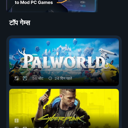
टॉप गेम्स
56 चीट
24 दिन पहले