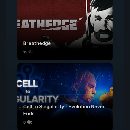
Breathedge
13 चीट
Cell to Singularity - Evolution Never
Ends
6 चीट