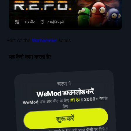
16 चीट
7 महीने पहले
Part of the
Warhammer
series
यह कैसे काम करता है?
चरण 1
WeMod डाउनलोड करें
के
3000+ गेम
है
#1 ऐप
मॉड और चीट के लिए
WeMod
लिए
शुरू करें
पर विज़िट
पीसी