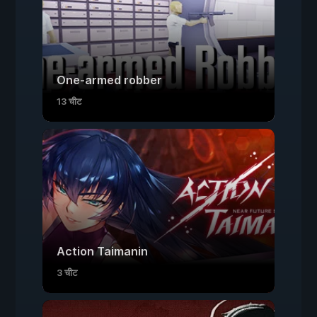
One-armed robber
13 चीट
Action Taimanin
3 चीट