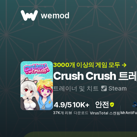
wemod
3000개 이상의 게임 모두 →
Crush Crush 
트레이너 및 치트
Steam
안전
4.9/5
10K+
37K개 리뷰
다운로드
MrAntiF
VirusTotal 스캔됨