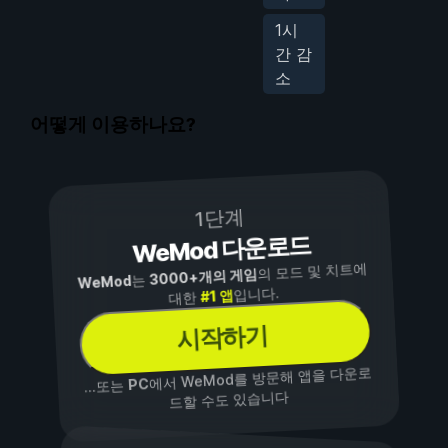
1시
간 감
소
어떻게 이용하나요?
1단계
WeMod 다운로드
의 모드 및 치트에
3000+개의 게임
는
WeMod
입니다.
#1 앱
대한
시작하기
에서 WeMod를 방문해 앱을 다운로
PC
...또는
드할 수도 있습니다