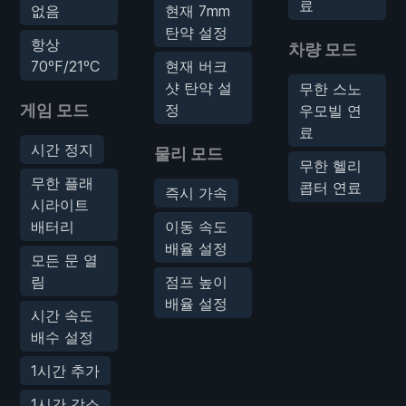
료
없음
현재 7mm
탄약 설정
항상
차량 모드
70ºF/21ºC
현재 버크
샷 탄약 설
무한 스노
게임 모드
정
우모빌 연
료
시간 정지
물리 모드
무한 헬리
무한 플래
콥터 연료
즉시 가속
시라이트
배터리
이동 속도
배율 설정
모든 문 열
림
점프 높이
배율 설정
시간 속도
배수 설정
1시간 추가
1시간 감소