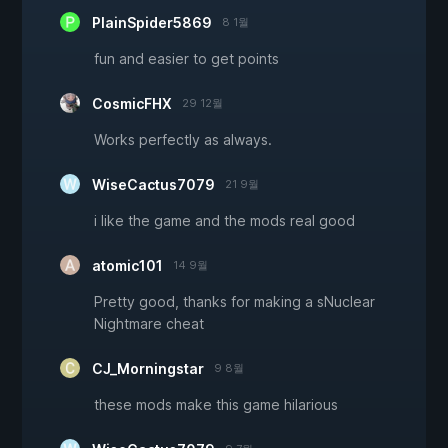
PlainSpider5869
8 1월
fun and easier to get points
CosmicFHX
29 12월
Works perfectly as always.
WiseCactus7079
21 9월
i like the game and the mods real good
atomic101
14 9월
Pretty good, thanks for making a sNuclear
Nightmare cheat
CJ_Morningstar
9 8월
these mods make this game hilarious