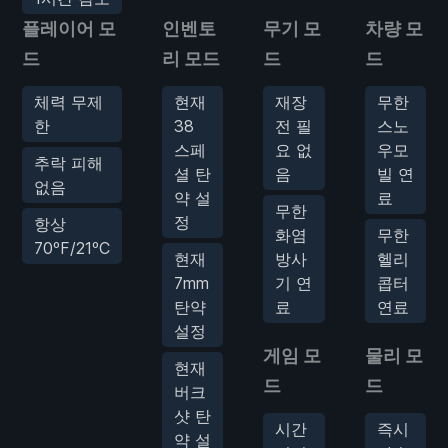
플레이어 모
인벤토
무기 모
차량 모
드
리 모드
드
드
체력 무제
현재
재장
무한
한
38
전 필
스노
스페
요 없
우모
추락 피해
셜 탄
음
빌 연
없음
약 설
료
무한
정
항상
화염
무한
70ºF/21ºC
현재
방사
헬리
7mm
기 연
콥터
탄약
료
연료
설정
게임 모
물리 모
현재
드
드
버크
샷 탄
시간
즉시
약 설