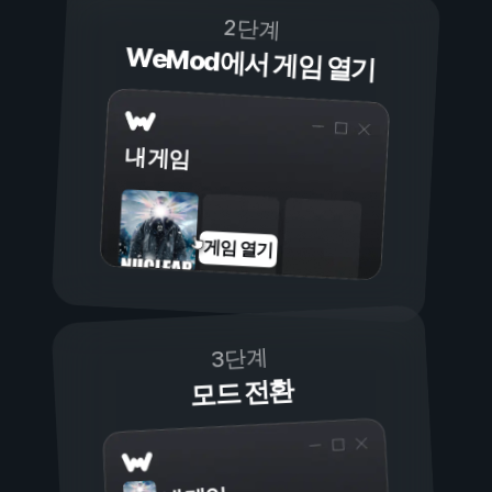
2단계
WeMod에서 게임 열기
내 게임
게임 열기
3단계
모드 전환