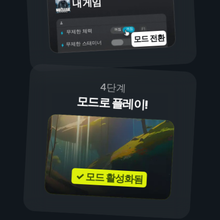
내 게임
켜짐
꺼짐
무제한 체력
모드 전환
무제한 스태미너
4단계
모드로 플레이!
✓ 모드 활성화됨