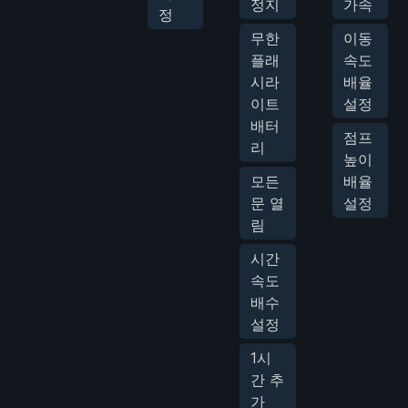
정지
가속
정
무한
이동
플래
속도
시라
배율
이트
설정
배터
점프
리
높이
모든
배율
문 열
설정
림
시간
속도
배수
설정
1시
간 추
가