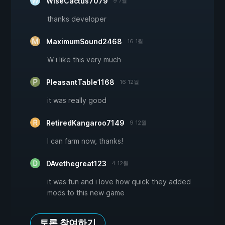
WiseCactus7079
9 7월
thanks developer
MaximumSound2468
16 1월
W i like this very much
PleasantTable1168
16 12월
it was really good
RetiredKangaroo7149
9 12월
I can farm now, thanks!
DAvethegreat123
4 12월
it was fun and i love how quick they added
mods to this new game
토론 참여하기