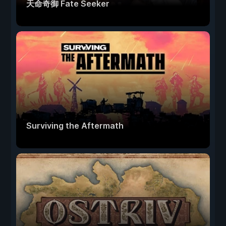
天命奇御 Fate Seeker
Surviving the Aftermath