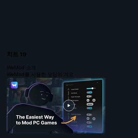
치트
19
WeMod 소개
WeMod를 사용한 모딩의 개요