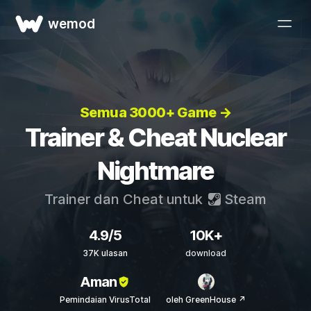
wemod
Semua 3000+ Game →
Trainer & Cheat Nuclear
Nightmare
Trainer dan Cheat untuk
Steam
4.9/5
10K+
37K ulasan
download
Aman
Pemindaian VirusTotal
oleh GreenHouse ↗