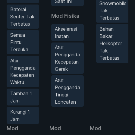
Saat Ini
Snowmobile
Baterai
Tak
Mod Fisika
Senter Tak
Terbatas
Terbatas
Akselerasi
Bahan
Semua
Instan
Bakar
Pintu
Helikopter
Atur
Terbuka
Tak
Pengganda
Terbatas
Atur
Kecepatan
Pengganda
Gerak
Kecepatan
Atur
Waktu
Pengganda
Tambah 1
Tinggi
Jam
Loncatan
Kurangi 1
Jam
Mod
Mod
Mod