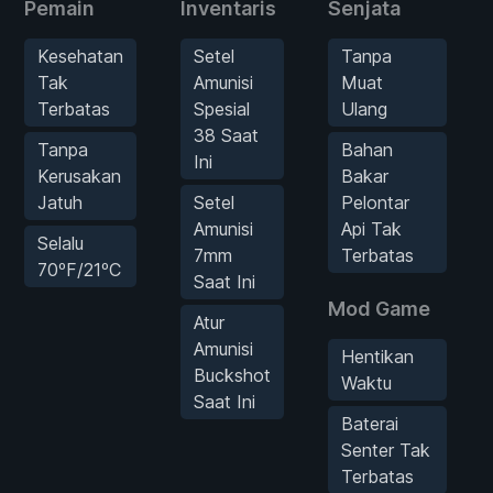
Pemain
Inventaris
Senjata
Kesehatan
Setel
Tanpa
Tak
Amunisi
Muat
Terbatas
Spesial
Ulang
38 Saat
Tanpa
Bahan
Ini
Kerusakan
Bakar
Jatuh
Setel
Pelontar
Amunisi
Api Tak
Selalu
7mm
Terbatas
70ºF/21ºC
Saat Ini
Mod Game
Atur
Amunisi
Hentikan
Buckshot
Waktu
Saat Ini
Baterai
Senter Tak
Terbatas