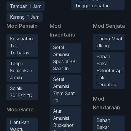
Tinggi Loncatan
Tambah 1 Jam
Kurangi 1 Jam
Mod Pemain
Mod
Mod Senjata
Inventaris
Kesehatan
Tanpa Muat
Tak
Ulang
Setel
Terbatas
Amunisi
Bahan
Spesial 38
Tanpa
Bakar
Saat Ini
Kerusakan
Pelontar Api
Jatuh
Tak
Setel
Terbatas
Amunisi
Selalu
7mm Saat
70ºF/21ºC
Mod
Ini
Kendaraan
Mod Game
Atur
Amunisi
Bahan
Hentikan
Buckshot
Bakar
Waktu