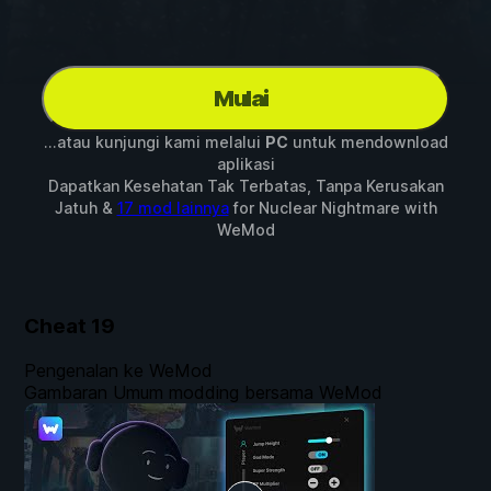
Mulai
...atau kunjungi kami melalui
PC
untuk mendownload
aplikasi
Dapatkan Kesehatan Tak Terbatas, Tanpa Kerusakan
Jatuh &
17 mod lainnya
for
Nuclear Nightmare
with
WeMod
Cheat
19
Pengenalan ke WeMod
Gambaran Umum modding bersama WeMod