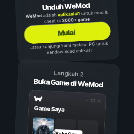
Unduh WeMod
untuk mod &
aplikasi #1
adalah
WeMod
3000+ game
cheat di
Mulai
untuk
PC
...atau kunjungi kami melalui
mendownload aplikasi
Langkah 2
Buka Game di WeMod
Game Saya