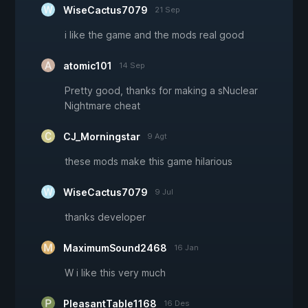
WiseCactus7079
21 Sep
i like the game and the mods real good
atomic101
14 Sep
Pretty good, thanks for making a sNuclear
Nightmare cheat
CJ_Morningstar
9 Agt
these mods make this game hilarious
WiseCactus7079
9 Jul
thanks developer
MaximumSound2468
16 Jan
W i like this very much
PleasantTable1168
16 Des