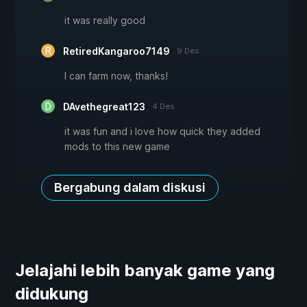
it was really good
RetiredKangaroo7149
9 Des
I can farm now, thanks!
DAvethegreat123
4 Des
it was fun and i love how quick they added
mods to this new game
Bergabung dalam diskusi
Jelajahi lebih banyak game yang
didukung