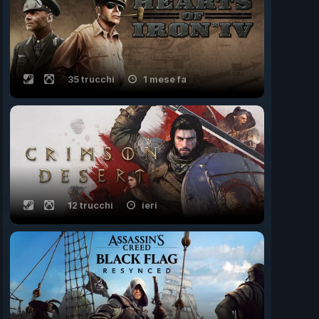
35 trucchi
1 mese fa
12 trucchi
ieri