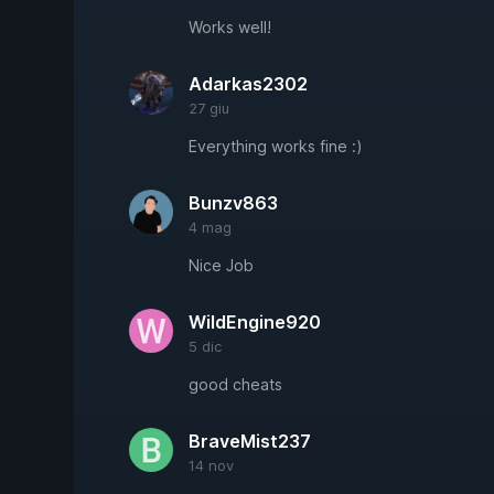
Works well!
Adarkas2302
27 giu
Everything works fine :)
Bunzv863
4 mag
Nice Job
WildEngine920
5 dic
good cheats
BraveMist237
14 nov