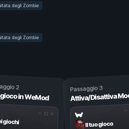
imitata degli Zombie
imitata degli Zombie
aggio 2
Passaggio 3
 gioco in WeMod
Attiva/Disattiva Mo
ei giochi
Il tuo gioco