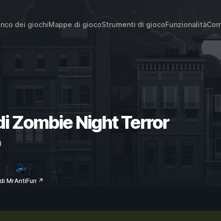
enco dei giochi
Mappe di gioco
Strumenti di gioco
Funzionalità
Com
 di Zombie Night Terror
m
di MrAntiFun ↗