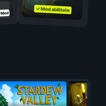
✓ Mod abilitate
a Mod