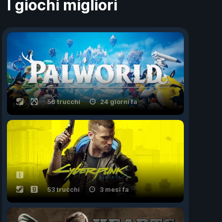
I giochi migliori
56 trucchi
24 giorni fa
53 trucchi
3 mesi fa