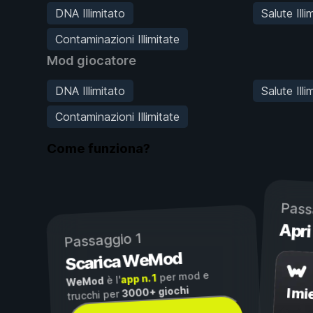
DNA Illimitato
Salute Ill
Contaminazioni Illimitate
Mod giocatore
DNA Illimitato
Salute Ill
Contaminazioni Illimitate
Come funziona?
Pass
Apri
Passaggio 1
Scarica WeMod
per mod e
app n. 1
è l'
WeMod
3000+ giochi
I mi
trucchi per