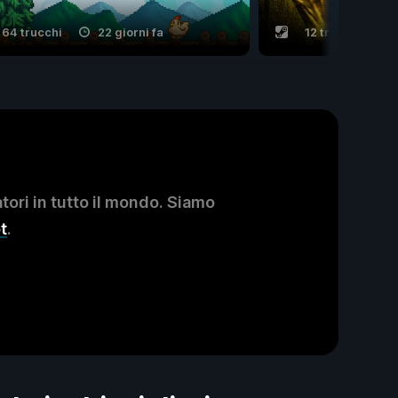
64 trucchi
22 giorni fa
12 trucchi
ori in tutto il mondo. Siamo
t
.