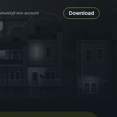
Download
munity
Il mio account