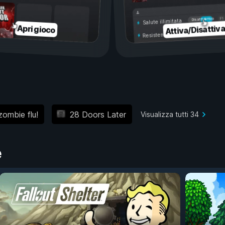
Attivo
Disattivo
Salute illimitata
Attiva/Disattiv
Apri gioco
Resistenza illimitata
 zombie flu!
28 Doors Later
Visualizza tutti 34
e