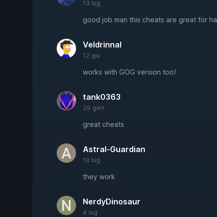
13 lug
good job man this cheats are great for h
Veldrinnal
12 giu
works with GOG version too!
tank0363
29 gen
great cheats
Astral-Guardian
10 lug
they work
NerdyDinosaur
4 lug