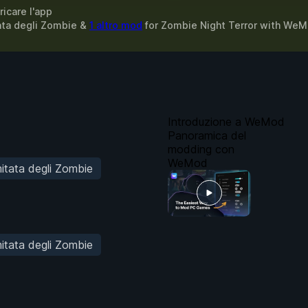
ricare l'app
itata degli Zombie &
1 altro mod
for
Zombie Night Terror
with
WeM
Introduzione a WeMod
Panoramica del
modding con
WeMod
imitata degli Zombie
imitata degli Zombie