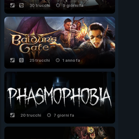
30 trucchi
9 giorni fa
25 trucchi
1 anno fa
20 trucchi
7 giorni fa