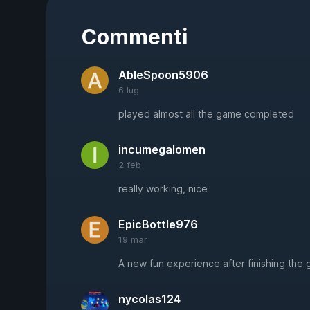
Commenti
AbleSpoon5906
6 lug
played almost all the game completed
incumegalomen
2 feb
really working, nice
EpicBottle976
19 mar
A new fun experience after finishing the
nycolas124