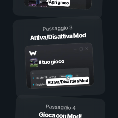
Apri gioco
Passaggio 3
Attiva/Disattiva Mod
Il tuo gioco
Attivo
Disattivo
Salute illimitata
Attiva/Disattiva Mod
Resistenza illimitata
Passaggio 4
Gioca con Mod!