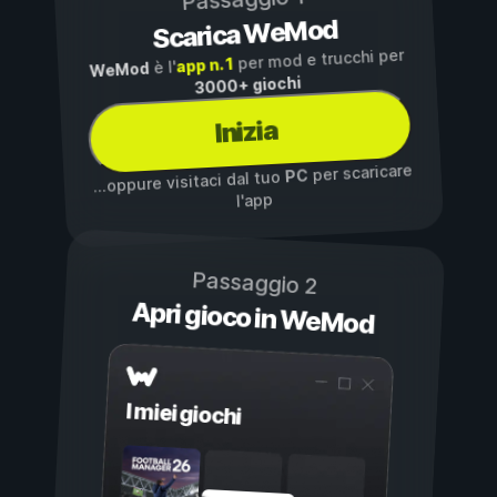
Scarica WeMod
per mod e trucchi per
app n. 1
è l'
WeMod
3000+ giochi
Inizia
per scaricare
PC
...oppure visitaci dal tuo
l'app
Passaggio 2
Apri gioco in WeMod
I miei giochi