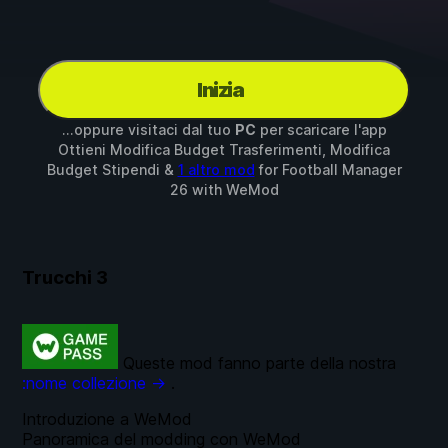
Inizia
...oppure visitaci dal tuo
PC
per scaricare l'app
Ottieni Modifica Budget Trasferimenti, Modifica
Budget Stipendi &
1 altro mod
for
Football Manager
26
with
WeMod
Trucchi
3
Queste mod fanno parte della nostra
:nome collezione →
.
Introduzione a WeMod
Panoramica del modding con WeMod