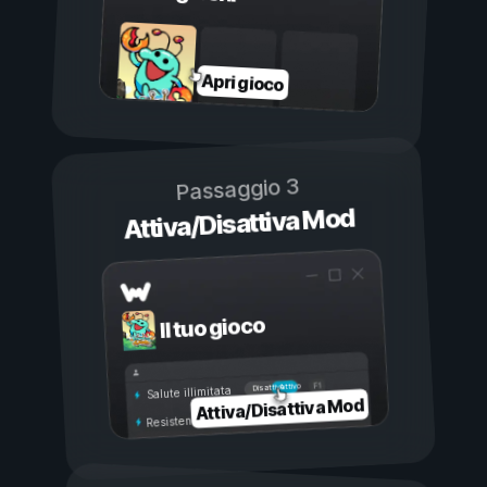
Apri gioco
Passaggio 3
Attiva/Disattiva Mod
Il tuo gioco
Attivo
Disattivo
Salute illimitata
Attiva/Disattiva Mod
Resistenza illimitata