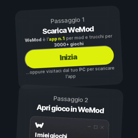
Passaggio 1
Scarica WeMod
per mod e trucchi per
app n. 1
è l'
WeMod
3000+ giochi
Inizia
per scaricare
PC
...oppure visitaci dal tuo
l'app
Passaggio 2
Apri gioco in WeMod
I miei giochi