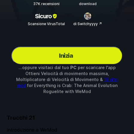
37K recensioni
download
Sicuro
Scansione VirusTotal
di Switchyyyy ↗
Inizia
...oppure visitaci dal tuo
PC
per scaricare l'app
Ottieni Velocità di movimento massima,
Moltiplicatore di Velocità di Movimento &
19 altri
mod
for
Everything is Crab: The Animal Evolution
Roguelite
with
WeMod
Trucchi
21
Introduzione a WeMod