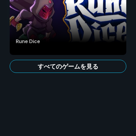
Rune Dice
すべてのゲームを見る