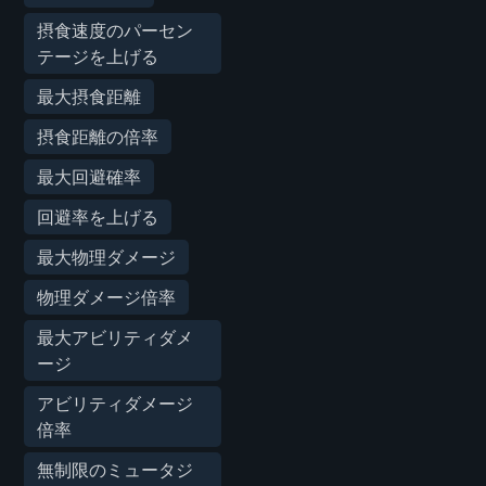
摂食速度のパーセン
テージを上げる
最大摂食距離
摂食距離の倍率
最大回避確率
回避率を上げる
最大物理ダメージ
物理ダメージ倍率
最大アビリティダメ
ージ
アビリティダメージ
倍率
無制限のミュータジ