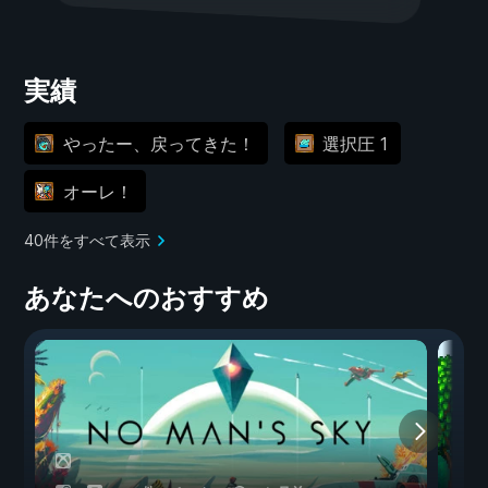
実績
やったー、戻ってきた！
選択圧 1
オーレ！
40件をすべて表示
あなたへのおすすめ