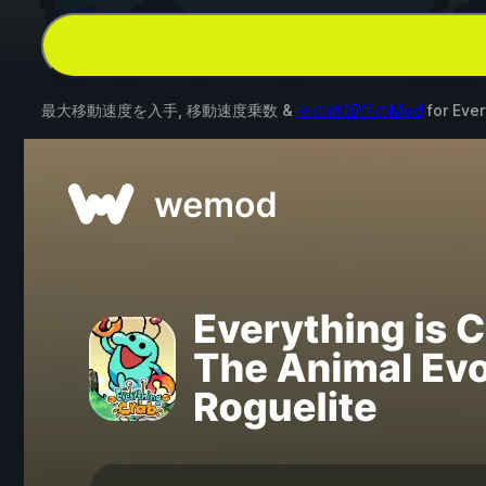
最大移動速度を入手, 移動速度乗数 &
その他19件のMod
for
Ever