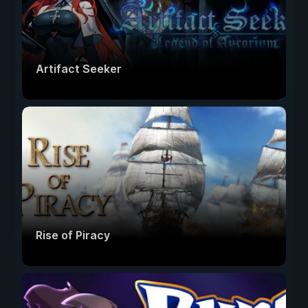
Artifact Seeker
Rise of Piracy