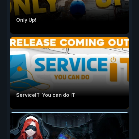
Only Up!
ServiceIT: You can do IT