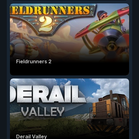
Fieldrunners 2
Derail Valley