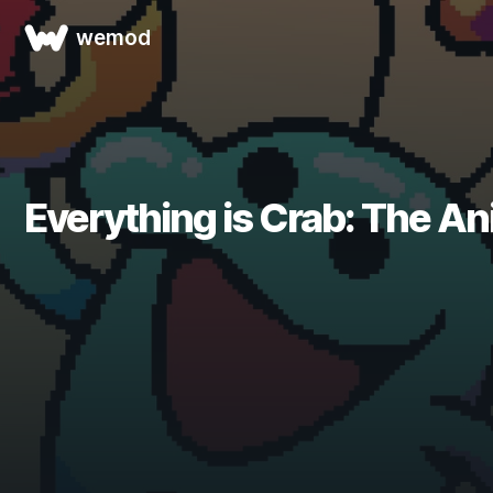
wemod
Everything is Crab: Th