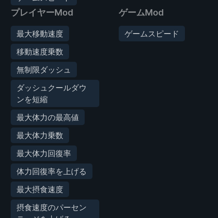
プレイヤーMod
ゲームMod
最大移動速度
ゲームスピード
移動速度乗数
無制限ダッシュ
ダッシュクールダウ
ンを短縮
最大体力の最高値
最大体力乗数
最大体力回復率
体力回復率を上げる
最大摂食速度
摂食速度のパーセン