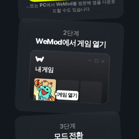
에서 WeMod를 방문해 앱을 다운로
PC
...또는
드할 수도 있습니다
2단계
WeMod에서 게임 열기
내 게임
게임 열기
3단계
모드 전환