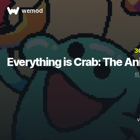
wemod
3
Everything is Crab: The 
트
V