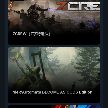
ZCREW（Z字特遣队）
NieR:Automata BECOME AS GODS Edition