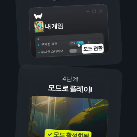
내 게임
켜짐
꺼짐
무제한 체력
모드 전환
무제한 스태미너
4단계
모드로 플레이!
✓ 모드 활성화됨