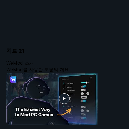
치트
21
WeMod 소개
WeMod를 사용한 모딩의 개요