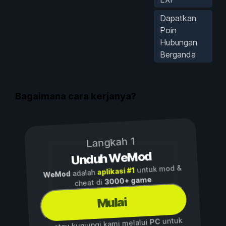
Dapatkan
Poin
Hubungan
Berganda
Bagaimana cara kerjanya?
Langkah 1
Unduh WeMod
untuk mod &
aplikasi #1
adalah
WeMod
3000+ game
cheat di
Mulai
untuk
PC
...atau kunjungi kami melalui