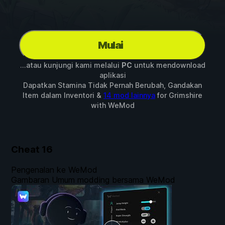
Mulai
...atau kunjungi kami melalui
PC
untuk mendownload
aplikasi
Dapatkan Stamina Tidak Pernah Berubah, Gandakan
Item dalam Inventori &
14 mod lainnya
for
Grimshire
with
WeMod
Cheat
16
Pengenalan ke WeMod
Gambaran Umum modding bersama WeMod