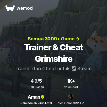
wemod
Semua 3000+ Game →
Trainer & Cheat
Grimshire
Trainer dan Cheat untuk
Steam
4.9/5
1K+
37K ulasan
download
Aman
Pemindaian VirusTotal
oleh ColonelRVH ↗