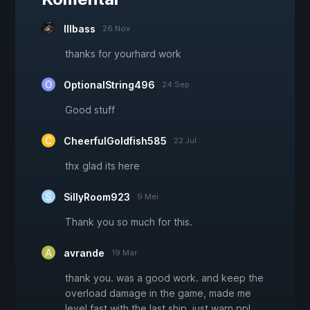
Illbass
26 Nov
thanks for yourhard work
OptionalString496
24 Sep
Good stuff
CheerfulGoldfish585
22 Jul
thx glad its here
SillyRoom923
9 Mei
Thank you so much for this.
avrande
19 Mar
thank you. was a good work. and keep the
overload damage in the game, made me
level fast with the last ship. just warn ppl