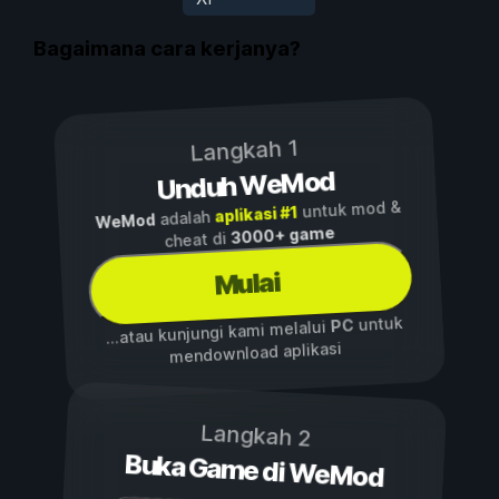
Bagaimana cara kerjanya?
Langkah 1
Unduh WeMod
untuk mod &
aplikasi #1
adalah
WeMod
3000+ game
cheat di
Mulai
untuk
PC
...atau kunjungi kami melalui
mendownload aplikasi
Langkah 2
Buka Game di WeMod