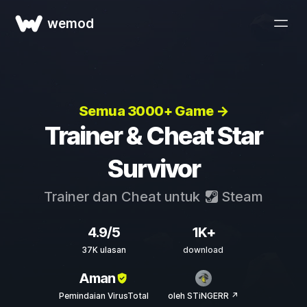
wemod
Semua 3000+ Game →
Trainer & Cheat Star
Survivor
Trainer dan Cheat untuk
Steam
4.9/5
1K+
37K ulasan
download
Aman
Pemindaian VirusTotal
oleh STiNGERR ↗