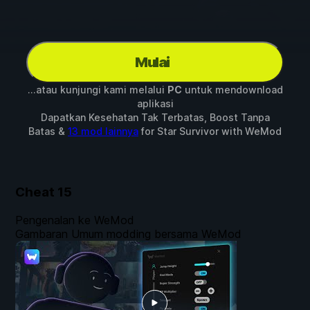
Mulai
...atau kunjungi kami melalui
PC
untuk mendownload
aplikasi
Dapatkan Kesehatan Tak Terbatas, Boost Tanpa
Batas &
13 mod lainnya
for
Star Survivor
with
WeMod
Cheat
15
Pengenalan ke WeMod
Gambaran Umum modding bersama WeMod