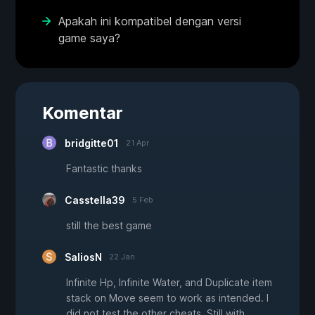
Apakah ini kompatibel dengan versi
game saya?
Komentar
bridgitte01
21 Apr
Fantastic thanks
Casstella39
5 Feb
still the best game
SaliosN
22 Jan
Infinite Hp, Infinite Water, and Duplicate item
stack on Move seem to work as intended. I
did not test the other cheats. Still with