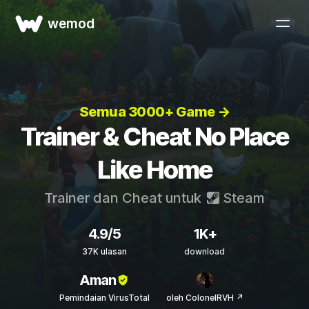
wemod
Semua 3000+ Game →
Trainer & Cheat No Place
Like Home
Trainer dan Cheat untuk
Steam
4.9/5
1K+
37K ulasan
download
Aman
Pemindaian VirusTotal
oleh ColonelRVH ↗