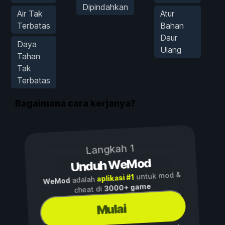
Dipindahkan
Air Tak
Atur
Terbatas
Bahan
Daur
Daya
Ulang
Tahan
Tak
Terbatas
Bagaimana cara kerjanya?
Langkah 1
Unduh WeMod
untuk mod &
aplikasi #1
adalah
WeMod
3000+ game
cheat di
Mulai