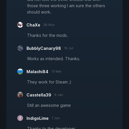
those three working I am sure the others
should work.
ChaXe
28 Nov
Thanks for the mods.
BubblyCanary98
18 Jul
Works as intended. Thanks.
Malachi84
13 Mei
They work for Steam ;)
Casstella39
9 Jan
Still an awesome game
IndigoLime
7 Jan
Thanks to the developer.