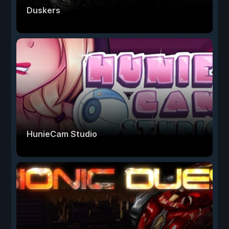
Duskers
HunieCam Studio