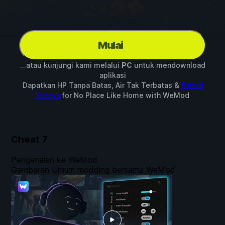
Mulai
...atau kunjungi kami melalui
PC
untuk mendownload
aplikasi
Dapatkan HP Tanpa Batas, Air Tak Terbatas &
5 mod
lainnya
for
No Place Like Home
with
WeMod
Cheat
7
Pengenalan ke WeMod
Gambaran Umum modding bersama WeMod