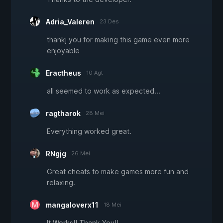
Adria_Valeren
23 Des
thankj you for making this game even more
enjoyable
Eractheus
10 Agt
all seemed to work as expected...
ragtharok
28 Mei
Everything worked great.
RNgjg
26 Mei
Great cheats to make games more fun and
relaxing.
mangaloverx11
18 Mei
It Works!! Thank You!!