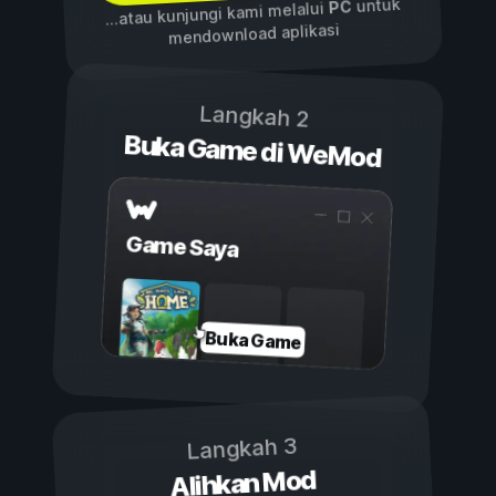
untuk
PC
...atau kunjungi kami melalui
mendownload aplikasi
Langkah 2
Buka Game di WeMod
Game Saya
Buka Game
Langkah 3
Alihkan Mod