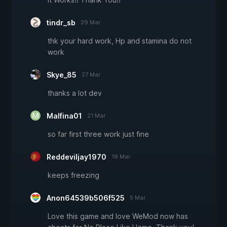
tindr_sb
29 Mar
thk your hard work, Hp and stamina do not
work
Skye_85
27 Mar
thanks a lot dev
Malfina01
21 Mar
so far first three work just fine
Reddeviljay1970
19 Mar
keeps freezing
Anon64539b506f525
5 Mar
Love this game and love WeMod now has